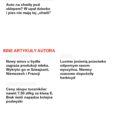
Auto na chwilę pod
sklepem? W upał dziecko
i pies nie mają tej „chwili”
INNE ARTYKUŁY AUTORA
Nowy wirus u bydła
Luximo jesienią przeciwko
zagraża produkcji mleka.
odpornym rasom
Wykryto go w Szwajcarii,
wyczyńca. Niemcy
Niemczech i Francji
czasowo dopuściły
herbicyd
Ceny skupu tuczników:
nawet 7,50 zł/kg za klasę E.
Brak świń napędza kolejne
podwyżki