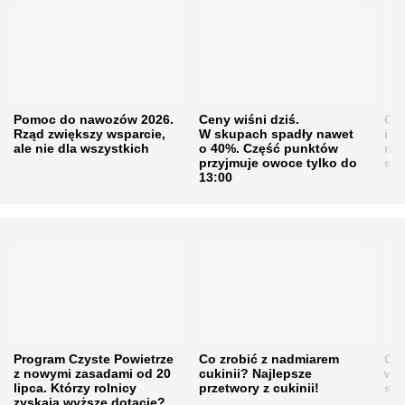
Pomoc do nawozów 2026.
Ceny wiśni dziś.
Cen
Rząd zwiększy wsparcie,
W skupach spadły nawet
i s
ale nie dla wszystkich
o 40%. Część punktów
naw
przyjmuje owoce tylko do
sku
13:00
Program Czyste Powietrze
Co zrobić z nadmiarem
Cen
z nowymi zasadami od 20
cukinii? Najlepsze
w h
lipca. Którzy rolnicy
przetwory z cukinii!
się
zyskają wyższe dotacje?