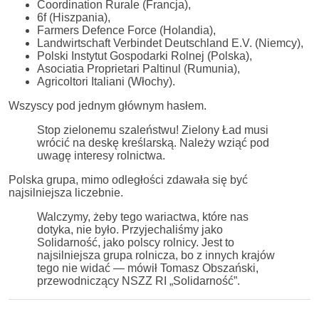
Coordination Rurale (Francja),
6f (Hiszpania),
Farmers Defence Force (Holandia),
Landwirtschaft Verbindet Deutschland E.V. (Niemcy),
Polski Instytut Gospodarki Rolnej (Polska),
Asociatia Proprietari Paltinul (Rumunia),
Agricoltori Italiani (Włochy).
Wszyscy pod jednym głównym hasłem.
Stop zielonemu szaleństwu! Zielony Ład musi
wrócić na deskę kreślarską. Należy wziąć pod
uwagę interesy rolnictwa.
Polska grupa, mimo odległości zdawała się być
najsilniejsza liczebnie.
Walczymy, żeby tego wariactwa, które nas
dotyka, nie było. Przyjechaliśmy jako
Solidarność, jako polscy rolnicy. Jest to
najsilniejsza grupa rolnicza, bo z innych krajów
tego nie widać — mówił Tomasz Obszański,
przewodniczący NSZZ RI „Solidarność”.