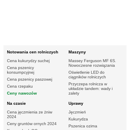
Notowania cen rolniczych
Maszyny
Cena kukurydzy suchej
Massey Ferguson MF 6S.
Nowoczesne rozwiązania
Cena pszenicy
konsumpcyjnej
Oświetlenie LED do
ciągników rolniczych
Cena pszenicy paszowej
Przyczepa rolnicza w
Cena rzepaku
układzie tandem: wady i
Ceny nawozów
zalety
Na czasie
Uprawy
Cena jęczmienia ze żniw
Jęczmień
2024
Kukurydza
Ceny gruntów ornych 2024
Pszenica ozima