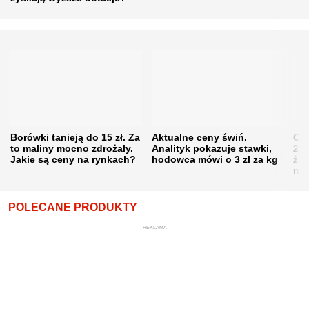
Borówki tanieją do 15 zł. Za
Aktualne ceny świń.
Cen
to maliny mocno zdrożały.
Analityk pokazuje stawki,
202
Jakie są ceny na rynkach?
hodowca mówi o 3 zł za kg
żni
nie
POLECANE PRODUKTY
REKLAMA