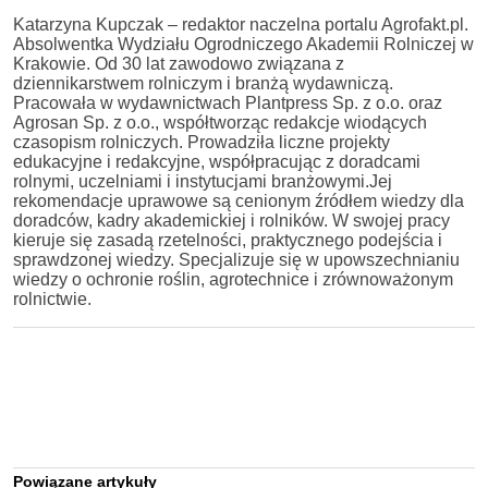
Katarzyna Kupczak – redaktor naczelna portalu Agrofakt.pl.
Absolwentka Wydziału Ogrodniczego Akademii Rolniczej w
Krakowie. Od 30 lat zawodowo związana z
dziennikarstwem rolniczym i branżą wydawniczą.
Pracowała w wydawnictwach Plantpress Sp. z o.o. oraz
Agrosan Sp. z o.o., współtworząc redakcje wiodących
czasopism rolniczych. Prowadziła liczne projekty
edukacyjne i redakcyjne, współpracując z doradcami
rolnymi, uczelniami i instytucjami branżowymi.Jej
rekomendacje uprawowe są cenionym źródłem wiedzy dla
doradców, kadry akademickiej i rolników. W swojej pracy
kieruje się zasadą rzetelności, praktycznego podejścia i
sprawdzonej wiedzy. Specjalizuje się w upowszechnianiu
wiedzy o ochronie roślin, agrotechnice i zrównoważonym
rolnictwie.
Powiązane artykuły