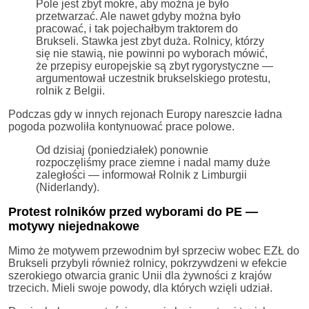
Pole jest zbyt mokre, aby można je było
przetwarzać. Ale nawet gdyby można było
pracować, i tak pojechałbym traktorem do
Brukseli. Stawka jest zbyt duża. Rolnicy, którzy
się nie stawią, nie powinni po wyborach mówić,
że przepisy europejskie są zbyt rygorystyczne —
argumentował uczestnik brukselskiego protestu,
rolnik z Belgii.
Podczas gdy w innych rejonach Europy nareszcie ładna
pogoda pozwoliła kontynuować prace polowe.
Od dzisiaj (poniedziałek) ponownie
rozpoczęliśmy prace ziemne i nadal mamy duże
zaległości — informował Rolnik z Limburgii
(Niderlandy).
Protest rolników przed wyborami do PE —
motywy niejednakowe
Mimo że motywem przewodnim był sprzeciw wobec EZŁ do
Brukseli przybyli również rolnicy, pokrzywdzeni w efekcie
szerokiego otwarcia granic Unii dla żywności z krajów
trzecich. Mieli swoje powody, dla których wzięli udział.