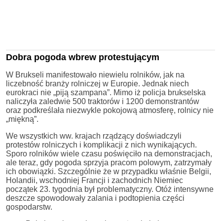
Dobra pogoda wbrew protestującym
W Brukseli manifestowało niewielu rolników, jak na
liczebność branży rolniczej w Europie. Jednak niech
eurokraci nie „piją szampana”. Mimo iż policja brukselska
naliczyła zaledwie 500 traktorów i 1200 demonstrantów
oraz podkreślała niezwykle pokojową atmosferę, rolnicy nie
„miękną”.
We wszystkich ww. krajach rządzący doświadczyli
protestów rolniczych i komplikacji z nich wynikających.
Sporo rolników wiele czasu poświęciło na demonstracjach,
ale teraz, gdy pogoda sprzyja pracom polowym, zatrzymały
ich obowiązki. Szczególnie że w przypadku właśnie Belgii,
Holandii, wschodniej Francji i zachodnich Niemiec
początek 23. tygodnia był problematyczny. Otóż intensywne
deszcze spowodowały zalania i podtopienia części
gospodarstw.