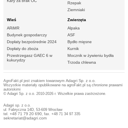
Kary za brak OC
Rzepak
Ziemniaki
Wieś
Zwierzęta
ARiMR
Alpaka
Budynek gospodarczy
ASF
Dopłaty bezpośrednie 2024
Bydło mięsne
Dopłaty do zboża
Kurnik
Przestrzegasz GAEC 6 w
Mocznik w żywieniu bydła
kukurydzy
Trzoda chlewna
AgroFakt.pl jest znakiem towarowym
Adagri Sp. z o.o.
Wszystkie materiały opublikowane na agroFakt.pl są chronione prawami
autorskimi
© Adagri Sp. z o.o. 2010-2026 r. Wszelkie prawa zastrzeżone.
Adagri sp. z o.o.
ul. Fabryczna 14D, 53-609 Wrocław
tel.
+48 71 79 20 690
, fax. +48 71 34 97 335
sekretariat@adagri.com