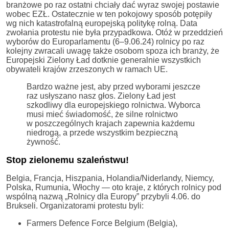
branżowe po raz ostatni chciały dać wyraz swojej postawie
wobec EZŁ. Ostatecznie w ten pokojowy sposób potępiły
wg nich katastrofalną europejską politykę rolną. Data
zwołania protestu nie była przypadkowa. Otóż w przeddzień
wyborów do Europarlamentu (6–9.06.24) rolnicy po raz
kolejny zwracali uwagę także osobom spoza ich branży, że
Europejski Zielony Ład dotknie generalnie wszystkich
obywateli krajów zrzeszonych w ramach UE.
Bardzo ważne jest, aby przed wyborami jeszcze
raz usłyszano nasz głos. Zielony Ład jest
szkodliwy dla europejskiego rolnictwa. Wyborca ​​
musi mieć świadomość, że silne rolnictwo
w poszczególnych krajach zapewnia każdemu
niedrogą, a przede wszystkim bezpieczną
żywność.
Stop zielonemu szaleństwu!
Belgia, Francja, Hiszpania, Holandia/Niderlandy, Niemcy,
Polska, Rumunia, Włochy — oto kraje, z których rolnicy pod
wspólną nazwą „Rolnicy dla Europy” przybyli 4.06. do
Brukseli. Organizatorami protestu byli:
Farmers Defence Force Belgium (Belgia),