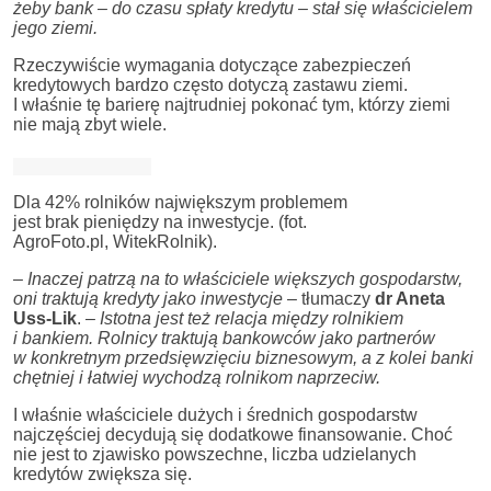
żeby bank – do czasu spłaty kredytu – stał się właścicielem
jego ziemi.
Rzeczywiście wymagania dotyczące zabezpieczeń
kredytowych bardzo często dotyczą zastawu ziemi.
I właśnie tę barierę najtrudniej pokonać tym, którzy ziemi
nie mają zbyt wiele.
Dla 42% rolników największym problemem
jest brak pieniędzy na inwestycje. (fot.
AgroFoto.pl, WitekRolnik).
– Inaczej patrzą na to właściciele większych gospodarstw,
oni traktują kredyty jako inwestycje
– tłumaczy
dr Aneta
Uss-Lik
.
– Istotna jest też relacja między rolnikiem
i bankiem. Rolnicy traktują bankowców jako partnerów
w konkretnym przedsięwzięciu biznesowym, a z kolei banki
chętniej i łatwiej wychodzą rolnikom naprzeciw.
I właśnie właściciele dużych i średnich gospodarstw
najczęściej decydują się dodatkowe finansowanie. Choć
nie jest to zjawisko powszechne, liczba udzielanych
kredytów zwiększa się.