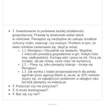
Inwestowanie to podstawa każdej działalności
gospodarczej. Prawdę tę doskonale widać także
w rolnictwie. Pieniądze są niezbędne do zakupu środków
ochrony roślin, zwierząt, czy maszyn. Problem w tym, że
wielu rolników zastanawia się, skąd je wziąć.
Remigiusz i Ola pobrali się niedawno. Wspólnie
z rodzicami prowadzą gospodarstwo w gm. Kobyla Góra
(woj. wielkopolskie). Kochają wieś i pracę na roli. Chcą się
rozwijać, ale jak mówią, same chęci nie wystarczą.
– Plany są, tylko pieniędzy brakuje – śmieje się
Remigiusz.
Jak wynika z badań przeprowadzonych dla portalu
agroFakt przez agencję Martin & Jacob, aż 42% rolników
skarży się, że największym problemem w ubiegłym roku
był brak pieniędzy na inwestycje.
Pożyczać czy nie pożyczać?
A może leasingować?
Bać się czy nie?
REKLAMA