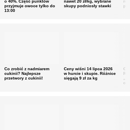
o 40%. Część punktów
nawet 20 zł/kg, wybrane
rol
przyjmuje owoce tylko do
skupy podniosły stawki
pr
13:00
Co zrobić z nadmiarem
Ceny wiśni 14 lipca 2026
Cen
cukinii? Najlepsze
w hurcie i skupie. Różnice
Rol
przetwory z cukinii!
sięgają 9 zł za kg
„pe
obn