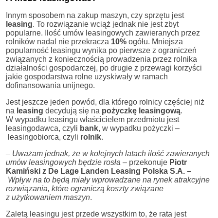
Innym sposobem na zakup maszyn, czy sprzętu jest
leasing
. To rozwiązanie wciąż jednak nie jest zbyt
popularne. Ilość umów leasingowych zawieranych przez
rolników nadal nie przekracza
10%
ogółu. Mniejsza
popularność leasingu wynika po pierwsze z ograniczeń
związanych z koniecznością prowadzenia przez rolnika
działalności gospodarczej, po drugie z przewagi korzyści
jakie gospodarstwa rolne uzyskiwały w ramach
dofinansowania unijnego.
Jest jeszcze jeden powód, dla którego rolnicy częściej niż
na
leasing
decydują się na
pożyczkę leasingową
.
W wypadku leasingu właścicielem przedmiotu jest
leasingodawca, czyli
bank
, w wypadku pożyczki –
leasingobiorca, czyli
rolnik
.
– Uważam jednak, że w kolejnych latach ilość zawieranych
umów leasingowych będzie rosła –
przekonuje
Piotr
Kamiński z De Lage Landen Leasing Polska S.A. –
Wpływ na to będą miały wprowadzane na rynek atrakcyjne
rozwiązania, które ograniczą koszty związane
z użytkowaniem maszyn
.
Zaletą leasingu jest przede wszystkim to, że rata jest