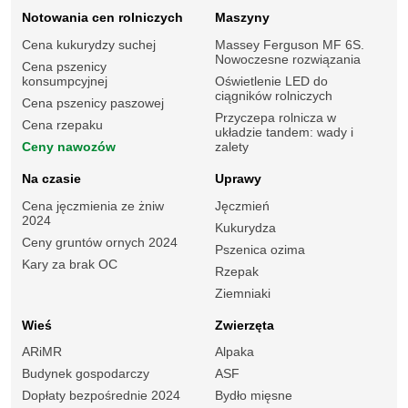
Notowania cen rolniczych
Maszyny
Cena kukurydzy suchej
Massey Ferguson MF 6S.
Nowoczesne rozwiązania
Cena pszenicy
konsumpcyjnej
Oświetlenie LED do
ciągników rolniczych
Cena pszenicy paszowej
Przyczepa rolnicza w
Cena rzepaku
układzie tandem: wady i
Ceny nawozów
zalety
Na czasie
Uprawy
Cena jęczmienia ze żniw
Jęczmień
2024
Kukurydza
Ceny gruntów ornych 2024
Pszenica ozima
Kary za brak OC
Rzepak
Ziemniaki
Wieś
Zwierzęta
ARiMR
Alpaka
Budynek gospodarczy
ASF
Dopłaty bezpośrednie 2024
Bydło mięsne