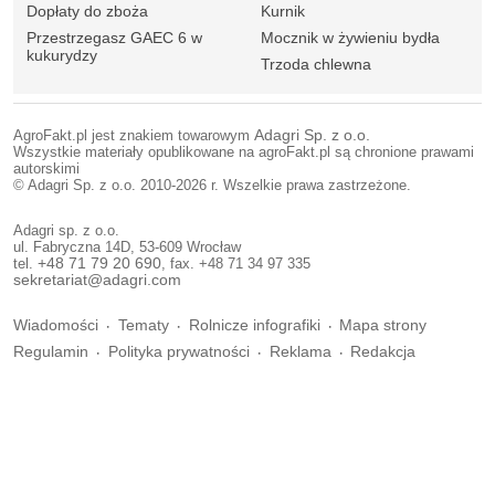
Dopłaty do zboża
Kurnik
Przestrzegasz GAEC 6 w
Mocznik w żywieniu bydła
kukurydzy
Trzoda chlewna
AgroFakt.pl jest znakiem towarowym
Adagri Sp. z o.o.
Wszystkie materiały opublikowane na agroFakt.pl są chronione prawami
autorskimi
© Adagri Sp. z o.o. 2010-2026 r. Wszelkie prawa zastrzeżone.
Adagri sp. z o.o.
ul. Fabryczna 14D, 53-609 Wrocław
tel.
+48 71 79 20 690
, fax. +48 71 34 97 335
sekretariat@adagri.com
Wiadomości
Tematy
Rolnicze infografiki
Mapa strony
Regulamin
Polityka prywatności
Reklama
Redakcja