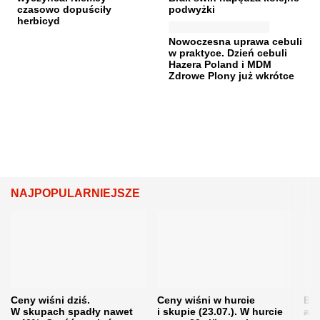
czasowo dopuściły
podwyżki
herbicyd
Nowoczesna uprawa cebuli
w praktyce. Dzień cebuli
Hazera Poland i MDM
Zdrowe Plony już wkrótce
NAJPOPULARNIEJSZE
Ceny wiśni dziś.
Ceny wiśni w hurcie
Będ
W skupach spadły nawet
i skupie (23.07.). W hurcie
agr