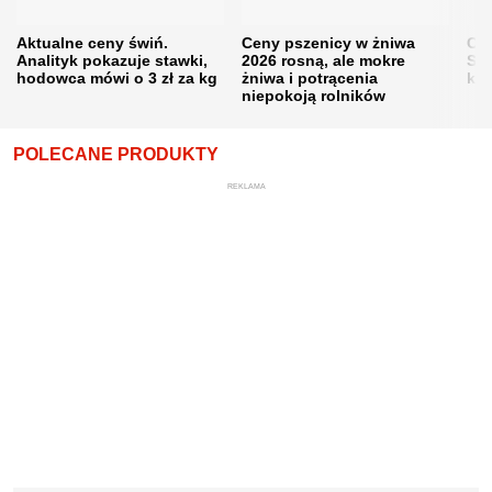
Aktualne ceny świń.
Ceny pszenicy w żniwa
Ce
Analityk pokazuje stawki,
2026 rosną, ale mokre
Sku
hodowca mówi o 3 zł za kg
żniwa i potrącenia
kon
niepokoją rolników
POLECANE PRODUKTY
REKLAMA