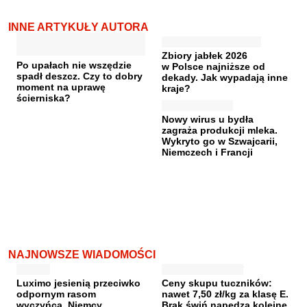
INNE ARTYKUŁY AUTORA
Zbiory jabłek 2026
Po upałach nie wszędzie
w Polsce najniższe od
spadł deszcz. Czy to dobry
dekady. Jak wypadają inne
moment na uprawę
kraje?
ścierniska?
Nowy wirus u bydła
zagraża produkcji mleka.
Wykryto go w Szwajcarii,
Niemczech i Francji
NAJNOWSZE WIADOMOŚCI
Luximo jesienią przeciwko
Ceny skupu tuczników:
odpornym rasom
nawet 7,50 zł/kg za klasę E.
wyczyńca. Niemcy
Brak świń napędza kolejne