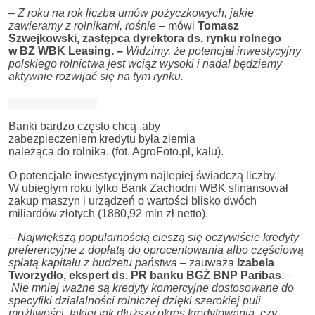
– Z roku na rok liczba umów pożyczkowych, jakie
zawieramy z rolnikami, rośnie
– mówi
Tomasz
Szwejkowski, zastępca dyrektora ds. rynku rolnego
w BZ WBK Leasing. –
Widzimy, że potencjał inwestycyjny
polskiego rolnictwa jest wciąż wysoki i nadal będziemy
aktywnie rozwijać się na tym rynku.
Banki bardzo często chcą ,aby
zabezpieczeniem kredytu była ziemia
należąca do rolnika. (fot. AgroFoto.pl, kalu).
O potencjale inwestycyjnym najlepiej świadczą liczby.
W ubiegłym roku tylko Bank Zachodni WBK sfinansował
zakup maszyn i urządzeń o wartości blisko dwóch
miliardów złotych (1880,92 mln zł netto).
– Największą popularnością cieszą się oczywiście kredyty
preferencyjne z dopłatą do oprocentowania albo częściową
spłatą kapitału z budżetu państwa –
zauważa
Izabela
Tworzydło, ekspert ds. PR banku BGŻ BNP Paribas
. –
Nie mniej ważne są kredyty komercyjne dostosowane do
specyfiki działalności rolniczej dzięki szerokiej puli
możliwości, takiej jak dłuższy okres kredytowania, czy