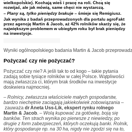
wielkopolskie). Kochają wieś i pracę na roli. Chcą się
rozwijać, ale jak mówią, same chęci nie wystarczą.
– Plany są, tylko pieniędzy brakuje
– śmieje się Remigiusz.
Jak wynika z badań przeprowadzonych dla portalu
agroFakt
przez agencję Martin & Jacob, aż
42%
rolników skarży się, że
największym problemem
w ubiegłym roku był
brak pieniędzy
na inwestycje
.
Wyniki ogólnopolskiego badania Martin & Jacob przeprowadz
Pożyczać czy nie pożyczać?
Pożyczać czy nie? A jeśli tak to od kogo – takie pytania
zadają sobie tysiące rolników w całej Polsce. Wątpliwości
mają zwłaszcza ci, którym brak środków na inwestycje
doskwiera najmocniej.
– Rolnicy, zwłaszcza właściciele małych gospodarstw,
bardzo niechętnie zaciągają jakiekolwiek zobowiązania –
zauważa
dr Aneta Uss-Lik, ekspert rynku rolnego
Martin & Jacob
. –
Wolą kupować za gotówkę, boją się
banków. Ten strach wynika po pierwsze z niewiedzy, po
drugie z form zabezpieczeń, których oczekują banki. Rolnik,
który gospodaruje np. na 30 ha, nigdy nie zgodzi się na to,