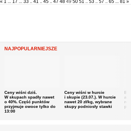
«
1
...
17
...
33
..
41
..
45
..
47
48
49
50
51
..
53
..
57
..
65
...
81
»
NAJPOPULARNIEJSZE
Ceny wiśni dziś.
Ceny wiśni w hurcie
Będ
W skupach spadły nawet
i skupie (23.07.). W hurcie
agr
o 40%. Część punktów
nawet 20 zł/kg, wybrane
rol
przyjmuje owoce tylko do
skupy podniosły stawki
pr
13:00