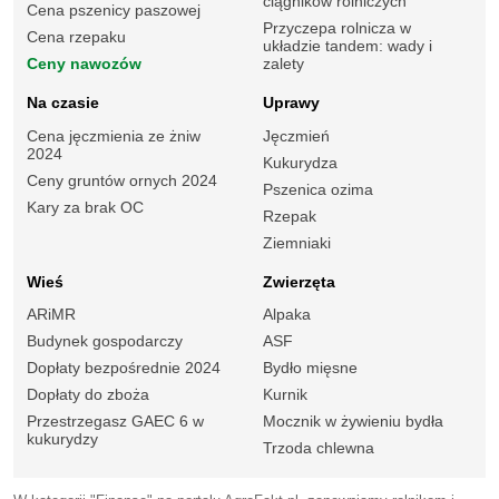
ciągników rolniczych
Cena pszenicy paszowej
Przyczepa rolnicza w
Cena rzepaku
układzie tandem: wady i
Ceny nawozów
zalety
Na czasie
Uprawy
Cena jęczmienia ze żniw
Jęczmień
2024
Kukurydza
Ceny gruntów ornych 2024
Pszenica ozima
Kary za brak OC
Rzepak
Ziemniaki
Wieś
Zwierzęta
ARiMR
Alpaka
Budynek gospodarczy
ASF
Dopłaty bezpośrednie 2024
Bydło mięsne
Dopłaty do zboża
Kurnik
Przestrzegasz GAEC 6 w
Mocznik w żywieniu bydła
kukurydzy
Trzoda chlewna