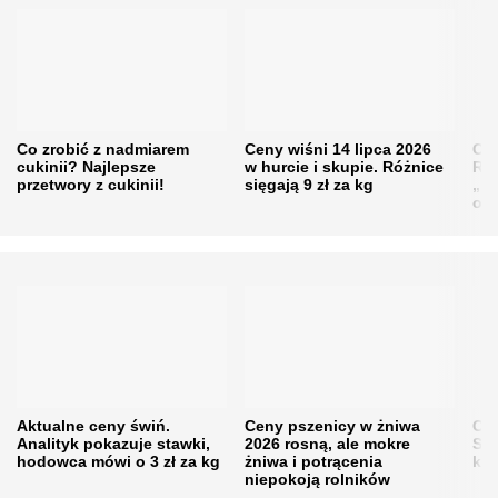
Co zrobić z nadmiarem
Ceny wiśni 14 lipca 2026
Cen
cukinii? Najlepsze
w hurcie i skupie. Różnice
Rol
przetwory z cukinii!
sięgają 9 zł za kg
„pe
obn
Aktualne ceny świń.
Ceny pszenicy w żniwa
Ce
Analityk pokazuje stawki,
2026 rosną, ale mokre
Sku
hodowca mówi o 3 zł za kg
żniwa i potrącenia
kon
niepokoją rolników