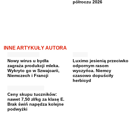
półroczu 2026
INNE ARTYKUŁY AUTORA
Nowy wirus u bydła
Luximo jesienią przeciwko
zagraża produkcji mleka.
odpornym rasom
Wykryto go w Szwajcarii,
wyczyńca. Niemcy
Niemczech i Francji
czasowo dopuściły
herbicyd
Ceny skupu tuczników:
nawet 7,50 zł/kg za klasę E.
Brak świń napędza kolejne
podwyżki