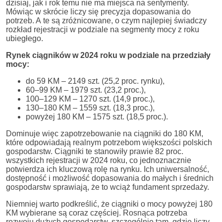
dzisiaj, jak i rok temu nie ma miejsca na sentymenty.
Mówiąc w skrócie liczy się precyzja dopasowania do
potrzeb. A te są zróżnicowane, o czym najlepiej świadczy
rozkład rejestracji w podziale na segmenty mocy z roku
ubiegłego.
Rynek ciągników w 2024 roku w podziale na przedziały
mocy:
do 59 KM – 2149 szt. (25,2 proc. rynku),
60–99 KM – 1979 szt. (23,2 proc.),
100–129 KM – 1270 szt. (14,9 proc.),
130–180 KM – 1559 szt. (18,3 proc.),
powyżej 180 KM – 1575 szt. (18,5 proc.).
Dominuje więc zapotrzebowanie na ciągniki do 180 KM,
które odpowiadają realnym potrzebom większości polskich
gospodarstw. Ciągniki te stanowiły prawie 82 proc.
wszystkich rejestracji w 2024 roku, co jednoznacznie
potwierdza ich kluczową rolę na rynku. Ich uniwersalność,
dostępność i możliwość dopasowania do małych i średnich
gospodarstw sprawiają, że to wciąż fundament sprzedaży.
Niemniej warto podkreślić, że ciągniki o mocy powyżej 180
KM wybierane są coraz częściej. Rosnąca potrzeba
rozwoju dużych gospodarstw, szczególnie tam, gdzie liczy