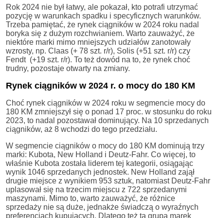
Rok 2024 nie był łatwy, ale pokazał, kto potrafi utrzymać
pozycję w warunkach spadku i specyficznych warunków.
Trzeba pamiętać, że rynek ciągników w 2024 roku nadal
boryka się z dużym rozchwianiem. Warto zauważyć, że
niektóre marki mimo mniejszych udziałów zanotowały
wzrosty, np. Claas (+ 78 szt. r/r), Solis (+51 szt. r/r) czy
Fendt (+19 szt. r/r). To też dowód na to, że rynek choć
trudny, pozostaje otwarty na zmiany.
Rynek ciągników w 2024 r. o mocy do 180 KM
Choć rynek ciągników w 2024 roku w segmencie mocy do
180 KM zmniejszył się o ponad 17 proc. w stosunku do roku
2023, to nadal pozostawał dominujący. Na 10 sprzedanych
ciągników, aż 8 wchodzi do tego przedziału.
W segmencie ciągników o mocy do 180 KM dominują trzy
marki: Kubota, New Holland i Deutz-Fahr. Co więcej, to
właśnie Kubota została liderem tej kategorii, osiągając
wynik 1046 sprzedanych jednostek. New Holland zajął
drugie miejsce z wynikiem 953 sztuk, natomiast Deutz-Fahr
uplasował się na trzecim miejscu z 722 sprzedanymi
maszynami. Mimo to, warto zauważyć, że różnice
sprzedaży nie są duże, jednakże świadczą o wyraźnych
preferencjach kupujących. Dlatego też ta grupa marek