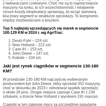
z ładowaczami czołowymi. Choć nie są to najmocniejsze
maszyny na rynku, to ich wszechstronność i relatywnie
niższe koszty eksploatacji sprawiają, że wciąż stanowią
kluczowy segment w strukturze sprzedaży. To kompromis
między możliwościami a kosztem.
Top 5 najlepiej sprzedających się marek w segmencie
100-129 KM w 2024 r. wg AgriTrac:
Deutz-Fahr – 224 szt.
New Holland – 222 szt.
Case IH – 153 szt.
John Deere – 147 szt.
Kubota – 104 szt.
Jaki jest rynek ciągników w segmencie 130-180
KM?
W przedziale 130-180 KM najczęściej wybieranym
producentem był John Deere, który sprzedał 352 maszyny,
choć w stosunku do 2023 r. odnotował spadek sprzedaży
o około 28 proc. Drugie miejsce zajmuje Case IH z 239
sztukami, a trzecie New Holland z wynikiem 191 maszyn.
Ciągniki w tym zakresie mocy są szczególnie popularne