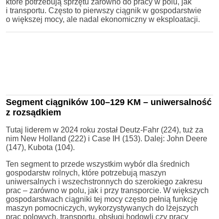
które potrzebują sprzętu zarówno do pracy w polu, jak
i transportu. Często to pierwszy ciągnik w gospodarstwie
o większej mocy, ale nadal ekonomiczny w eksploatacji.
Segment ciągników 100–129 KM – uniwersalność
z rozsądkiem
Tutaj liderem w 2024 roku został Deutz-Fahr (224), tuż za
nim New Holland (222) i Case IH (153). Dalej: John Deere
(147), Kubota (104).
Ten segment to przede wszystkim wybór dla średnich
gospodarstw rolnych, które potrzebują maszyn
uniwersalnych i wszechstronnych do szerokiego zakresu
prac – zarówno w polu, jak i przy transporcie. W większych
gospodarstwach ciągniki tej mocy często pełnią funkcję
maszyn pomocniczych, wykorzystywanych do lżejszych
prac polowych, transportu, obsługi hodowli czy pracy