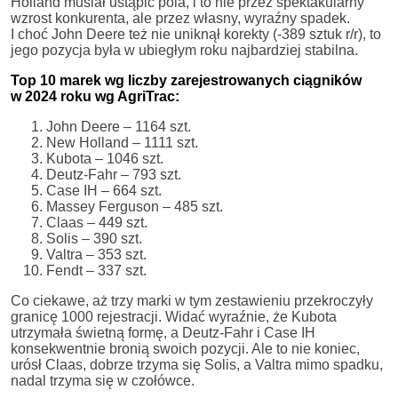
Holland musiał ustąpić pola, i to nie przez spektakularny
wzrost konkurenta, ale przez własny, wyraźny spadek.
I choć John Deere też nie uniknął korekty (-389 sztuk r/r), to
jego pozycja była w ubiegłym roku najbardziej stabilna.
Top 10 marek wg liczby zarejestrowanych ciągników
w 2024 roku wg AgriTrac:
John Deere – 1164 szt.
New Holland – 1111 szt.
Kubota – 1046 szt.
Deutz-Fahr – 793 szt.
Case IH – 664 szt.
Massey Ferguson – 485 szt.
Claas – 449 szt.
Solis – 390 szt.
Valtra – 353 szt.
Fendt – 337 szt.
Co ciekawe, aż trzy marki w tym zestawieniu przekroczyły
granicę 1000 rejestracji. Widać wyraźnie, że Kubota
utrzymała świetną formę, a Deutz-Fahr i Case IH
konsekwentnie bronią swoich pozycji. Ale to nie koniec,
urósł Claas, dobrze trzyma się Solis, a Valtra mimo spadku,
nadal trzyma się w czołówce.