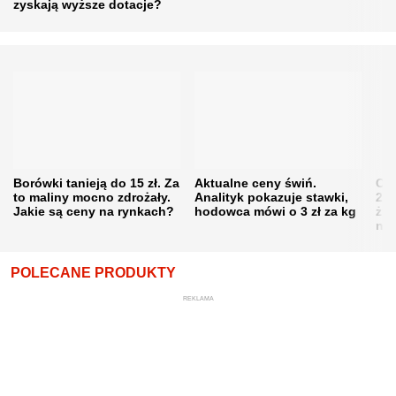
zyskają wyższe dotacje?
Borówki tanieją do 15 zł. Za
Aktualne ceny świń.
Cen
to maliny mocno zdrożały.
Analityk pokazuje stawki,
202
Jakie są ceny na rynkach?
hodowca mówi o 3 zł za kg
żni
nie
POLECANE PRODUKTY
REKLAMA