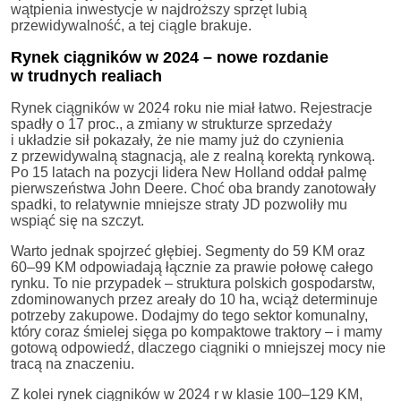
wątpienia inwestycje w najdroższy sprzęt lubią
przewidywalność, a tej ciągle brakuje.
Rynek ciągników w 2024 – nowe rozdanie
w trudnych realiach
Rynek ciągników w 2024 roku nie miał łatwo. Rejestracje
spadły o 17 proc., a zmiany w strukturze sprzedaży
i układzie sił pokazały, że nie mamy już do czynienia
z przewidywalną stagnacją, ale z realną korektą rynkową.
Po 15 latach na pozycji lidera New Holland oddał palmę
pierwszeństwa John Deere. Choć oba brandy zanotowały
spadki, to relatywnie mniejsze straty JD pozwoliły mu
wspiąć się na szczyt.
Warto jednak spojrzeć głębiej. Segmenty do 59 KM oraz
60–99 KM odpowiadają łącznie za prawie połowę całego
rynku. To nie przypadek – struktura polskich gospodarstw,
zdominowanych przez areały do 10 ha, wciąż determinuje
potrzeby zakupowe. Dodajmy do tego sektor komunalny,
który coraz śmielej sięga po kompaktowe traktory – i mamy
gotową odpowiedź, dlaczego ciągniki o mniejszej mocy nie
tracą na znaczeniu.
Z kolei rynek ciągników w 2024 r w klasie 100–129 KM,