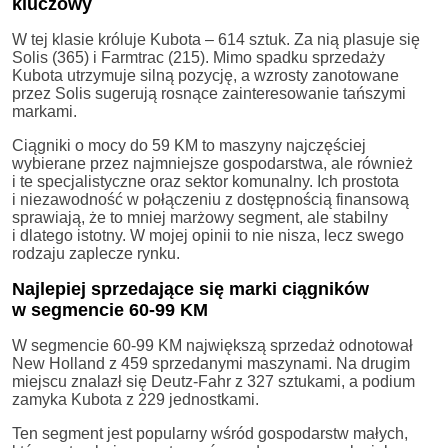
kluczowy
W tej klasie króluje Kubota – 614 sztuk. Za nią plasuje się
Solis (365) i Farmtrac (215). Mimo spadku sprzedaży
Kubota utrzymuje silną pozycję, a wzrosty zanotowane
przez Solis sugerują rosnące zainteresowanie tańszymi
markami.
Ciągniki o mocy do 59 KM to maszyny najczęściej
wybierane przez najmniejsze gospodarstwa, ale również
i te specjalistyczne oraz sektor komunalny. Ich prostota
i niezawodność w połączeniu z dostępnością finansową
sprawiają, że to mniej marżowy segment, ale stabilny
i dlatego istotny. W mojej opinii to nie nisza, lecz swego
rodzaju zaplecze rynku.
Najlepiej sprzedające się marki ciągników
w segmencie 60-99 KM
W segmencie 60-99 KM największą sprzedaż odnotował
New Holland z 459 sprzedanymi maszynami. Na drugim
miejscu znalazł się Deutz-Fahr z 327 sztukami, a podium
zamyka Kubota z 229 jednostkami.
Ten segment jest popularny wśród gospodarstw małych,