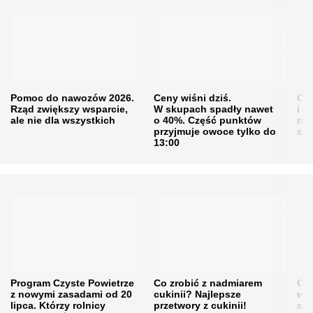
Pomoc do nawozów 2026.
Ceny wiśni dziś.
Cen
Rząd zwiększy wsparcie,
W skupach spadły nawet
i s
ale nie dla wszystkich
o 40%. Część punktów
naw
przyjmuje owoce tylko do
sku
13:00
Program Czyste Powietrze
Co zrobić z nadmiarem
Cen
z nowymi zasadami od 20
cukinii? Najlepsze
w h
lipca. Którzy rolnicy
przetwory z cukinii!
się