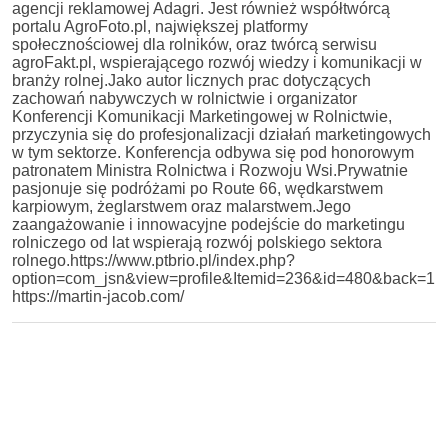
agencji reklamowej Adagri. Jest również współtwórcą
portalu AgroFoto.pl, największej platformy
społecznościowej dla rolników, oraz twórcą serwisu
agroFakt.pl, wspierającego rozwój wiedzy i komunikacji w
branży rolnej.Jako autor licznych prac dotyczących
zachowań nabywczych w rolnictwie i organizator
Konferencji Komunikacji Marketingowej w Rolnictwie,
przyczynia się do profesjonalizacji działań marketingowych
w tym sektorze. Konferencja odbywa się pod honorowym
patronatem Ministra Rolnictwa i Rozwoju Wsi.Prywatnie
pasjonuje się podróżami po Route 66, wędkarstwem
karpiowym, żeglarstwem oraz malarstwem.Jego
zaangażowanie i innowacyjne podejście do marketingu
rolniczego od lat wspierają rozwój polskiego sektora
rolnego.https://www.ptbrio.pl/index.php?
option=com_jsn&view=profile&Itemid=236&id=480&back=1
https://martin-jacob.com/