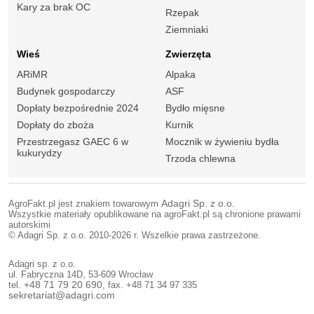
Kary za brak OC
Rzepak
Ziemniaki
Wieś
Zwierzęta
ARiMR
Alpaka
Budynek gospodarczy
ASF
Dopłaty bezpośrednie 2024
Bydło mięsne
Dopłaty do zboża
Kurnik
Przestrzegasz GAEC 6 w
Mocznik w żywieniu bydła
kukurydzy
Trzoda chlewna
AgroFakt.pl jest znakiem towarowym
Adagri Sp. z o.o.
Wszystkie materiały opublikowane na agroFakt.pl są chronione prawami
autorskimi
© Adagri Sp. z o.o. 2010-2026 r. Wszelkie prawa zastrzeżone.
Adagri sp. z o.o.
ul. Fabryczna 14D, 53-609 Wrocław
tel.
+48 71 79 20 690
, fax. +48 71 34 97 335
sekretariat@adagri.com