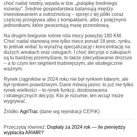
choć nadal istotny, wpada w tzw. „pułapkę średniego
rozwoju”. Średnie gospodarstwa balansują między
inwestowaniem a ostrożnością – sprzęt z tej półki coraz
częściej przegrywa albo z kompaktami, albo z potężnymi
jednostkami, które gwarantują masę przerobową.
Na drugim biegunie rośnie rola mocy powyżej 180 KM.
Choć nadal stanowią one tylko nieco ponad 18 proc. rynku,
to jednak widać tu wyraźną specjalizację i koncentrację na
dużych areałach oraz usługach. I choć decyzje o zakupach
są tu bardziej przemyślane, to także zdecydowanie droższe
– a to czyni ten segment trudniejszym, ale strategicznie
ważnym.
Rynek ciągników w 2024 roku nie był rynkiem łatwym, ale
był rynkiem prawdziwym. Dane mówią jasno: to już nie tylko
rynek wielkości – to rynek funkcji, dostosowania
i strategicznych decyzji. Kto je rozumie, ten wciąż może
wygrywać.
Źródło:
AgriTrac
(dane wg rejestracji CEPiK)
Przeczytaj również:
Dopłaty za 2024 rok — ile pieniędzy
wypłaciła ARiMR?