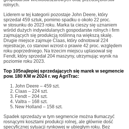
rolnych.
Liderem w tej kategorii pozostaje John Deere, który
sprzedał 459 sztuk, pomimo spadku o około 22 proc.
w stosunku do 2023 roku. Marka ta cieszy się uznaniem
wśród dużych indywidulanych gospodarstw rolnych i firm
zajmujących się produkcją roślinną na większą skalę.
Drugie miejsce zajmuje Claas, który odnotował 224
rejestracje, co stanowi wzrost o prawie 42 proc. względem
roku poprzedniego. Na trzecim miejscu uplasował się
Fendt, który sprzedał 204 maszyny, utrzymując wynik na
poziomie roku 2023.
Top 105najlepiej sprzedających się marek w segmencie
pow. 180 KM w 2024 r. wg AgriTrac:
John Deere – 459 szt.
Claas – 224 szt.
Fendt – 204 szt.
Valtra – 168 szt.
New Holland – 158 szt.
Spadek sprzedaży w tym segmencie można tłumaczyć
rosnącymi kosztami produkcji rolnej, ale głównie dość
specyficznej sytuacji rynkowej w ubiegłym roku. Bez