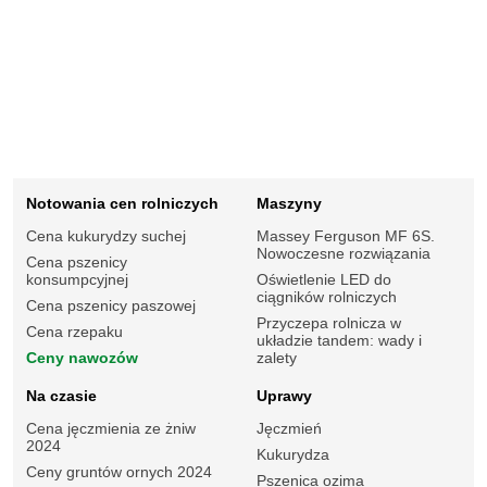
Notowania cen rolniczych
Maszyny
Cena kukurydzy suchej
Massey Ferguson MF 6S.
Nowoczesne rozwiązania
Cena pszenicy
konsumpcyjnej
Oświetlenie LED do
ciągników rolniczych
Cena pszenicy paszowej
Przyczepa rolnicza w
Cena rzepaku
układzie tandem: wady i
Ceny nawozów
zalety
Na czasie
Uprawy
Cena jęczmienia ze żniw
Jęczmień
2024
Kukurydza
Ceny gruntów ornych 2024
Pszenica ozima