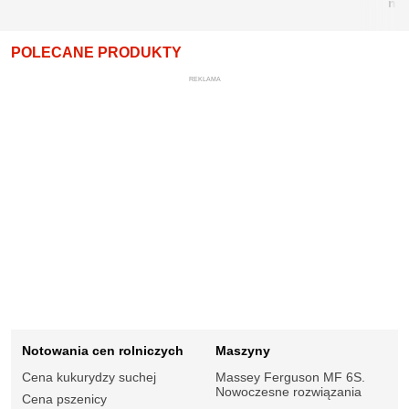
nie
POLECANE PRODUKTY
REKLAMA
Notowania cen rolniczych
Maszyny
Cena kukurydzy suchej
Massey Ferguson MF 6S.
Nowoczesne rozwiązania
Cena pszenicy