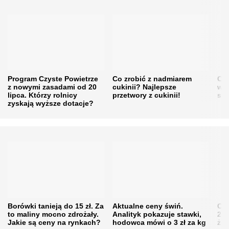
Program Czyste Powietrze
Co zrobić z nadmiarem
Cen
z nowymi zasadami od 20
cukinii? Najlepsze
w h
lipca. Którzy rolnicy
przetwory z cukinii!
się
zyskają wyższe dotacje?
Borówki tanieją do 15 zł. Za
Aktualne ceny świń.
Cen
to maliny mocno zdrożały.
Analityk pokazuje stawki,
202
Jakie są ceny na rynkach?
hodowca mówi o 3 zł za kg
żni