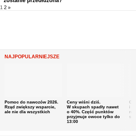
zostanie przedłużona?
1
2
»
NAJPOPULARNIEJSZE
Pomoc do nawozów 2026.
Ceny wiśni dziś.
Cen
Rząd zwiększy wsparcie,
W skupach spadły nawet
i s
ale nie dla wszystkich
o 40%. Część punktów
naw
przyjmuje owoce tylko do
sku
13:00