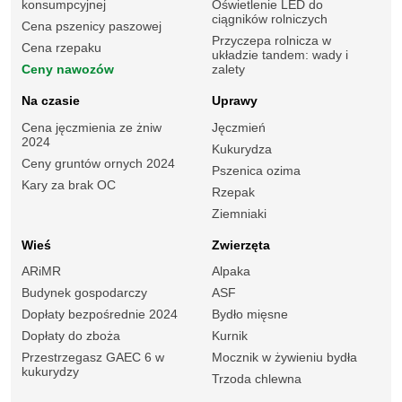
konsumpcyjnej
Oświetlenie LED do
ciągników rolniczych
Cena pszenicy paszowej
Przyczepa rolnicza w
Cena rzepaku
układzie tandem: wady i
Ceny nawozów
zalety
Na czasie
Uprawy
Cena jęczmienia ze żniw
Jęczmień
2024
Kukurydza
Ceny gruntów ornych 2024
Pszenica ozima
Kary za brak OC
Rzepak
Ziemniaki
Wieś
Zwierzęta
ARiMR
Alpaka
Budynek gospodarczy
ASF
Dopłaty bezpośrednie 2024
Bydło mięsne
Dopłaty do zboża
Kurnik
Przestrzegasz GAEC 6 w
Mocznik w żywieniu bydła
kukurydzy
Trzoda chlewna