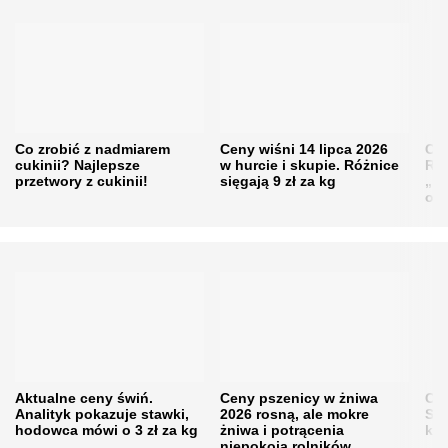
Co zrobić z nadmiarem
Ceny wiśni 14 lipca 2026
Cen
cukinii? Najlepsze
w hurcie i skupie. Różnice
Rol
przetwory z cukinii!
sięgają 9 zł za kg
„pe
obn
Aktualne ceny świń.
Ceny pszenicy w żniwa
Ce
Analityk pokazuje stawki,
2026 rosną, ale mokre
Sku
hodowca mówi o 3 zł za kg
żniwa i potrącenia
kon
niepokoją rolników