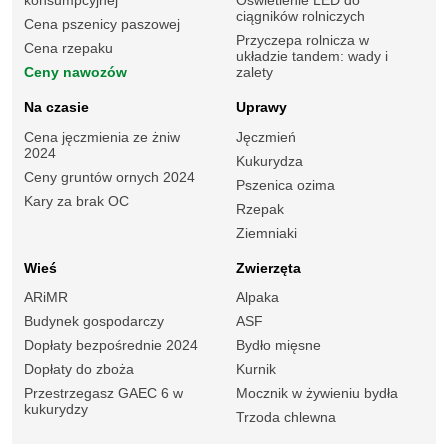
konsumpcyjnej
Oświetlenie LED do
ciągników rolniczych
Cena pszenicy paszowej
Przyczepa rolnicza w
Cena rzepaku
układzie tandem: wady i
Ceny nawozów
zalety
Na czasie
Uprawy
Cena jęczmienia ze żniw
Jęczmień
2024
Kukurydza
Ceny gruntów ornych 2024
Pszenica ozima
Kary za brak OC
Rzepak
Ziemniaki
Wieś
Zwierzęta
ARiMR
Alpaka
Budynek gospodarczy
ASF
Dopłaty bezpośrednie 2024
Bydło mięsne
Dopłaty do zboża
Kurnik
Przestrzegasz GAEC 6 w
Mocznik w żywieniu bydła
kukurydzy
Trzoda chlewna