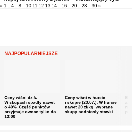
«
1
..
4
..
8
..
10
11
12
13
14
..
16
..
20
..
28
..
30
»
NAJPOPULARNIEJSZE
Ceny wiśni dziś.
Ceny wiśni w hurcie
Będ
W skupach spadły nawet
i skupie (23.07.). W hurcie
agr
o 40%. Część punktów
nawet 20 zł/kg, wybrane
rol
przyjmuje owoce tylko do
skupy podniosły stawki
pr
13:00