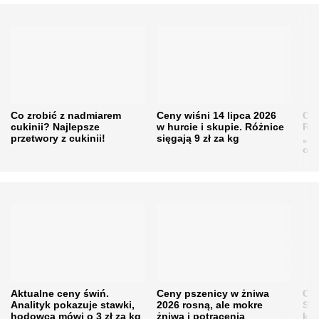
Co zrobić z nadmiarem
Ceny wiśni 14 lipca 2026
Cen
cukinii? Najlepsze
w hurcie i skupie. Różnice
Rol
przetwory z cukinii!
sięgają 9 zł za kg
„pe
obn
Aktualne ceny świń.
Ceny pszenicy w żniwa
Ce
Analityk pokazuje stawki,
2026 rosną, ale mokre
Sku
hodowca mówi o 3 zł za kg
żniwa i potrącenia
kon