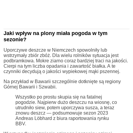
Jaki wpływ na plony miała pogoda w tym
sezonie?
Uporczywe deszcze w Niemczech spowolniły lub
wstrzymały zbiór zbóż. Dla wielu rolników sytuacja jest
podbramkowa. Mokre ziarno coraz bardziej traci na jakości.
Cierpi na tym liczba opadania i zawartość białka. A te
czynniki decydują o jakości wypiekowej mąki pszennej.
Na przykład w Bawarii szczególnie dotknięte są regiony
Górnej Bawarii i Szwabii.
Wszystko po prostu skupia się na fatalnej
pogodzie. Najpierw dużo deszczu na wiosnę, co
utrudniło siew, potem uporczywa susza, a teraz
znowu deszcz — podsumowuje sezon 2023
Andreas Löbhard z biura raportowania rynku
BBV.