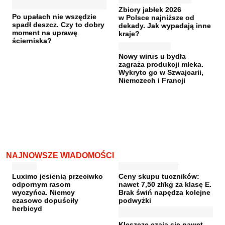
Zbiory jabłek 2026
Po upałach nie wszędzie
w Polsce najniższe od
spadł deszcz. Czy to dobry
dekady. Jak wypadają inne
moment na uprawę
kraje?
ścierniska?
Nowy wirus u bydła
zagraża produkcji mleka.
Wykryto go w Szwajcarii,
Niemczech i Francji
NAJNOWSZE WIADOMOŚCI
Luximo jesienią przeciwko
Ceny skupu tuczników:
odpornym rasom
nawet 7,50 zł/kg za klasę E.
wyczyńca. Niemcy
Brak świń napędza kolejne
czasowo dopuściły
podwyżki
herbicyd
Kleszcze czają się nawet