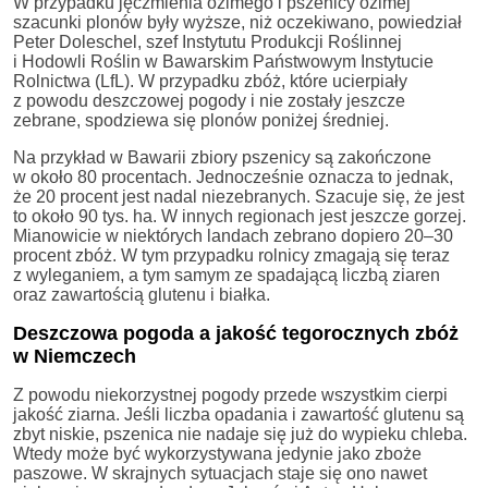
W przypadku jęczmienia ozimego i pszenicy ozimej
szacunki plonów były wyższe, niż oczekiwano, powiedział
Peter Doleschel, szef Instytutu Produkcji Roślinnej
i Hodowli Roślin w Bawarskim Państwowym Instytucie
Rolnictwa (LfL). W przypadku zbóż, które ucierpiały
z powodu deszczowej pogody i nie zostały jeszcze
zebrane, spodziewa się plonów poniżej średniej.
Na przykład w Bawarii zbiory pszenicy są zakończone
w około 80 procentach. Jednocześnie oznacza to jednak,
że 20 procent jest nadal niezebranych. Szacuje się, że jest
to około 90 tys. ha. W innych regionach jest jeszcze gorzej.
Mianowicie w niektórych landach zebrano dopiero 20–30
procent zbóż. W tym przypadku rolnicy zmagają się teraz
z wyleganiem, a tym samym ze spadającą liczbą ziaren
oraz zawartością glutenu i białka.
Deszczowa pogoda a jakość tegorocznych zbóż
w Niemczech
Z powodu niekorzystnej pogody przede wszystkim cierpi
jakość ziarna. Jeśli liczba opadania i zawartość glutenu są
zbyt niskie, pszenica nie nadaje się już do wypieku chleba.
Wtedy może być wykorzystywana jedynie jako zboże
paszowe. W skrajnych sytuacjach staje się ono nawet