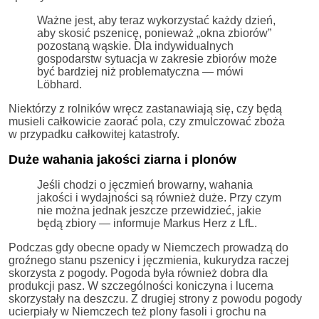
Ważne jest, aby teraz wykorzystać każdy dzień,
aby skosić pszenicę, ponieważ „okna zbiorów”
pozostaną wąskie. Dla indywidualnych
gospodarstw sytuacja w zakresie zbiorów może
być bardziej niż problematyczna — mówi
Löbhard.
Niektórzy z rolników wręcz zastanawiają się, czy będą
musieli całkowicie zaorać pola, czy zmulczować zboża
w przypadku całkowitej katastrofy.
Duże wahania jakości ziarna i plonów
Jeśli chodzi o jęczmień browarny, wahania
jakości i wydajności są również duże. Przy czym
nie można jednak jeszcze przewidzieć, jakie
będą zbiory — informuje Markus Herz z LfL.
Podczas gdy obecne opady w Niemczech prowadzą do
groźnego stanu pszenicy i jęczmienia, kukurydza raczej
skorzysta z pogody. Pogoda była również dobra dla
produkcji pasz. W szczególności koniczyna i lucerna
skorzystały na deszczu. Z drugiej strony z powodu pogody
ucierpiały w Niemczech też plony fasoli i grochu na