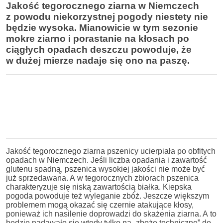
Jakość tegorocznego ziarna w Niemczech
z powodu niekorzystnej pogody niestety nie
będzie wysoka. Mianowicie w tym sezonie
mokre ziarno i porastanie na kłosach po
ciągłych opadach deszczu powoduje, że
w dużej mierze nadaje się ono na paszę.
Jakość tegorocznego ziarna pszenicy ucierpiała po obfitych
opadach w Niemczech. Jeśli liczba opadania i zawartość
glutenu spadną, pszenica wysokiej jakości nie może być
już sprzedawana. A w tegorocznych zbiorach pszenica
charakteryzuje się niską zawartością białka. Kiepska
pogoda powoduje też wyleganie zbóż. Jeszcze większym
problemem mogą okazać się czernie atakujące kłosy,
ponieważ ich nasilenie doprowadzi do skażenia ziarna. A to
będzie nadawało się wtedy tylko na „zboże techniczne” do