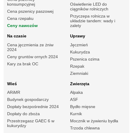
konsumpcyjnej
Oświetlenie LED do
ciągników rolniczych
Cena pszenicy paszowej
Przyczepa rolnicza w
Cena rzepaku
układzie tandem: wady i
Ceny nawozów
zalety
Na czasie
Uprawy
Cena jęczmienia ze żniw
Jęczmień
2024
Kukurydza
Ceny gruntów ornych 2024
Pszenica ozima
Kary za brak OC
Rzepak
Ziemniaki
Wieś
Zwierzęta
ARiMR
Alpaka
Budynek gospodarczy
ASF
Dopłaty bezpośrednie 2024
Bydło mięsne
Dopłaty do zboża
Kurnik
Przestrzegasz GAEC 6 w
Mocznik w żywieniu bydła
kukurydzy
Trzoda chlewna