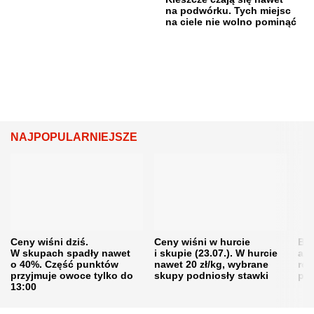
na podwórku. Tych miejsc
na ciele nie wolno pominąć
NAJPOPULARNIEJSZE
Ceny wiśni dziś.
Ceny wiśni w hurcie
Będ
W skupach spadły nawet
i skupie (23.07.). W hurcie
agr
o 40%. Część punktów
nawet 20 zł/kg, wybrane
rol
przyjmuje owoce tylko do
skupy podniosły stawki
pr
13:00