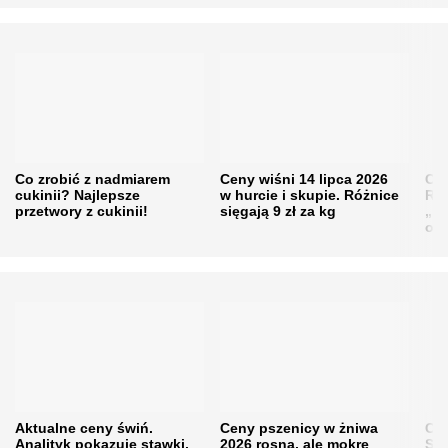
Co zrobić z nadmiarem
Ceny wiśni 14 lipca 2026
Cen
cukinii? Najlepsze
w hurcie i skupie. Różnice
Rol
przetwory z cukinii!
sięgają 9 zł za kg
„pe
obn
Aktualne ceny świń.
Ceny pszenicy w żniwa
Ce
Analityk pokazuje stawki,
2026 rosną, ale mokre
Sku