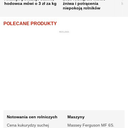
hodowca mówi o 3 zł za kg
żniwa i potrącenia
kon
niepokoją rolników
POLECANE PRODUKTY
REKLAMA
Notowania cen rolniczych
Maszyny
Cena kukurydzy suchej
Massey Ferguson MF 6S.