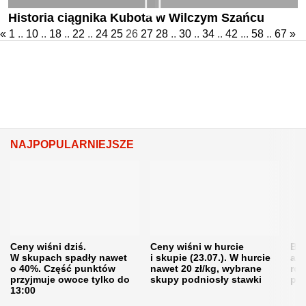
Historia ciągnika Kubota w Wilczym Szańcu
«
1
..
10
..
18
..
22
..
24
25
26
27
28
..
30
..
34
..
42
...
58
..
67
»
NAJPOPULARNIEJSZE
Ceny wiśni dziś.
Ceny wiśni w hurcie
Będ
W skupach spadły nawet
i skupie (23.07.). W hurcie
agr
o 40%. Część punktów
nawet 20 zł/kg, wybrane
rol
przyjmuje owoce tylko do
skupy podniosły stawki
pr
13:00