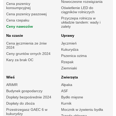
Nowoczesne rozwiązania
Cena pszenicy
konsumpcyjnej
Oświetlenie LED do
ciągników rolniczych
Cena pszenicy paszowej
Przyczepa rolnicza w
Cena rzepaku
układzie tandem: wady i
Ceny nawozów
zalety
Na czasie
Uprawy
Cena jęczmienia ze żniw
Jęczmień
2024
Kukurydza
Ceny gruntów ornych 2024
Pszenica ozima
Kary za brak OC
Rzepak
Ziemniaki
Wieś
Zwierzęta
ARiMR
Alpaka
Budynek gospodarczy
ASF
Dopłaty bezpośrednie 2024
Bydło mięsne
Dopłaty do zboża
Kurnik
Przestrzegasz GAEC 6 w
Mocznik w żywieniu bydła
kukurydzy
Trzoda chlewna