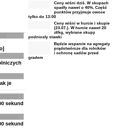
Ceny wiśni dziś. W skupach
spadły nawet o 40%. Część
punktów przyjmuje owoce
tylko do 13:00
Ceny wiśni w hurcie i skupie
(23.07.). W hurcie nawet 20
zł/kg, wybrane skupy
podniosły stawki
Będzie wsparcie na agregaty
o]
prądotwórcze dla rolników
i ochronę sadów przed
gradem
olniczych
ak je
100 sekund
100 sekund