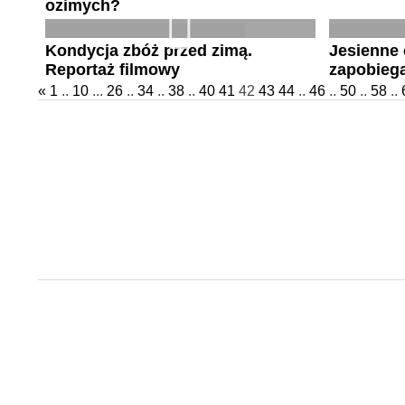
ozimych?
Kondycja zbóż przed zimą.
Jesienne 
Reportaż filmowy
zapobieg
«
1
..
10
...
26
..
34
..
38
..
40
41
42
43
44
..
46
..
50
..
58
..