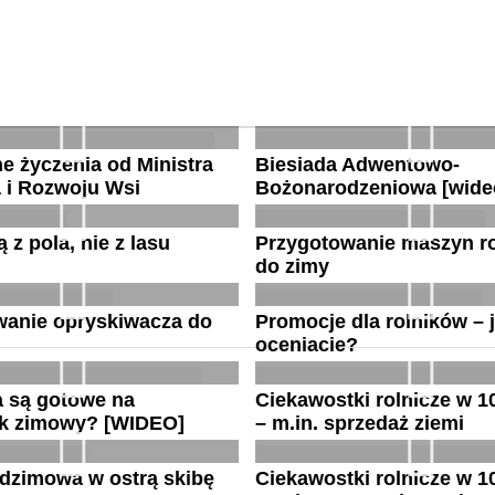
e życzenia od Ministra
Biesiada Adwentowo-
 i Rozwoju Wsi
Bożonarodzeniowa [wide
 z pola, nie z lasu
Przygotowanie maszyn r
do zimy
wanie opryskiwacza do
Promocje dla rolników – j
oceniacie?
a są gotowe na
Ciekawostki rolnicze w 
k zimowy? [WIDEO]
– m.in. sprzedaż ziemi
dzimowa w ostrą skibę
Ciekawostki rolnicze w 