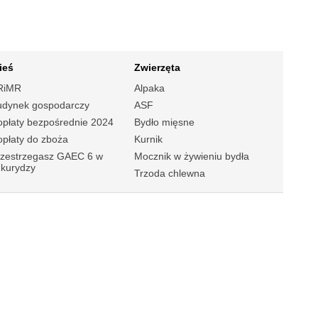
ieś
Zwierzęta
RiMR
Alpaka
udynek gospodarczy
ASF
płaty bezpośrednie 2024
Bydło mięsne
płaty do zboża
Kurnik
rzestrzegasz GAEC 6 w
Mocznik w żywieniu bydła
ukurydzy
Trzoda chlewna