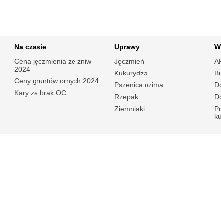
Na czasie
Uprawy
W
Cena jęczmienia ze żniw
Jęczmień
A
2024
Kukurydza
B
Ceny gruntów ornych 2024
Pszenica ozima
Do
Kary za brak OC
Rzepak
Do
Ziemniaki
P
k