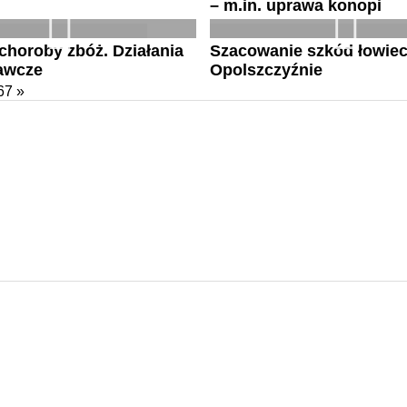
– m.in. uprawa konopi
choroby zbóż. Działania
Szacowanie szkód łowiec
awcze
Opolszczyźnie
67
»