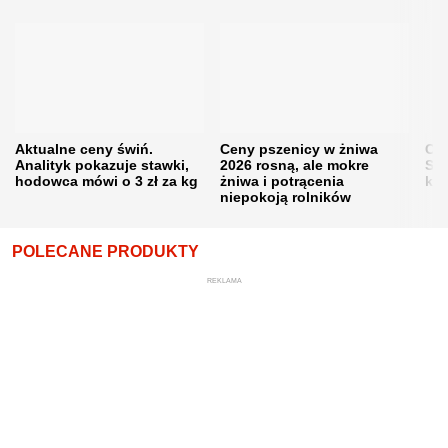
Aktualne ceny świń.
Ceny pszenicy w żniwa
Ce
Analityk pokazuje stawki,
2026 rosną, ale mokre
Sku
hodowca mówi o 3 zł za kg
żniwa i potrącenia
kon
niepokoją rolników
POLECANE PRODUKTY
REKLAMA