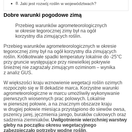
Jaki jest rozwój roślin w województwach?
Dobre warunki pogodowe zimą
Przebieg warunków agrometeorologicznych
w okresie tegorocznej zimy był na ogół
korzystny dla zimujących roślin.
Przebieg warunków agrometeorologicznych w okresie
tegorocznej zimy był na ogół korzystny dla zimujących
roślin. Krótkotrwałe spadki temperatury lokalnie do -25°C
przy gruncie występujące przy niewielkiej pokrywie
śnieżnej nie zagrażały zimującym oziminom – wynika
z analiz GUS.
W większości kraju wznowienie wegetacji roślin ozimych
rozpoczęło się w III dekadzie marca. Korzystne warunki
agrometeorologiczne w marcu umożliwiły wykonywanie
pierwszych wiosennych prac polowych. Lokalnie
w pierwszej połowie, a na znacznym obszarze kraju
w drugiej połowie miesiąca przystąpiono do siewów owsa,
pszenicy jarej, jęczmienia jarego, buraków cukrowych oraz
sadzenia ziemniaków.
Uwilgotnienie wierzchniej warstwy
gleby na początku okresu wegetacyjnego
zabezpieczało potrzeby wodne roślin
.