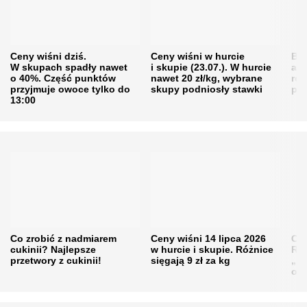
Ceny wiśni dziś.
Ceny wiśni w hurcie
Będ
W skupach spadły nawet
i skupie (23.07.). W hurcie
agr
o 40%. Część punktów
nawet 20 zł/kg, wybrane
rol
przyjmuje owoce tylko do
skupy podniosły stawki
pr
13:00
Co zrobić z nadmiarem
Ceny wiśni 14 lipca 2026
Cen
cukinii? Najlepsze
w hurcie i skupie. Różnice
Rol
przetwory z cukinii!
sięgają 9 zł za kg
„pe
obn