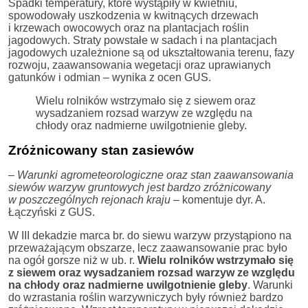
Spadki temperatury, które wystąpiły w kwietniu,
spowodowały uszkodzenia w kwitnących drzewach
i krzewach owocowych oraz na plantacjach roślin
jagodowych. Straty powstałe w sadach i na plantacjach
jagodowych uzależnione są od ukształtowania terenu, fazy
rozwoju, zaawansowania wegetacji oraz uprawianych
gatunków i odmian – wynika z ocen GUS.
Wielu rolników wstrzymało się z siewem oraz
wysadzaniem rozsad warzyw ze względu na
chłody oraz nadmierne uwilgotnienie gleby.
Zróżnicowany stan zasiewów
–
Warunki agrometeorologiczne oraz stan zaawansowania
siewów warzyw gruntowych jest bardzo zróżnicowany
w poszczególnych rejonach kraju
– komentuje dyr. A.
Łączyński z GUS.
W III dekadzie marca br. do siewu warzyw przystąpiono na
przeważającym obszarze, lecz zaawansowanie prac było
na ogół gorsze niż w ub. r.
Wielu rolników wstrzymało się
z siewem oraz wysadzaniem rozsad warzyw ze względu
na chłody oraz nadmierne uwilgotnienie gleby
. Warunki
do wzrastania roślin warzywniczych były również bardzo