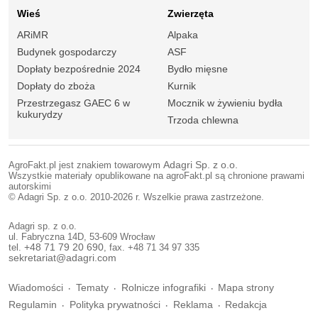
Wieś
Zwierzęta
ARiMR
Alpaka
Budynek gospodarczy
ASF
Dopłaty bezpośrednie 2024
Bydło mięsne
Dopłaty do zboża
Kurnik
Przestrzegasz GAEC 6 w
Mocznik w żywieniu bydła
kukurydzy
Trzoda chlewna
AgroFakt.pl jest znakiem towarowym
Adagri Sp. z o.o.
Wszystkie materiały opublikowane na agroFakt.pl są chronione prawami
autorskimi
© Adagri Sp. z o.o. 2010-2026 r. Wszelkie prawa zastrzeżone.
Adagri sp. z o.o.
ul. Fabryczna 14D, 53-609 Wrocław
tel.
+48 71 79 20 690
, fax. +48 71 34 97 335
sekretariat@adagri.com
Wiadomości
Tematy
Rolnicze infografiki
Mapa strony
Regulamin
Polityka prywatności
Reklama
Redakcja