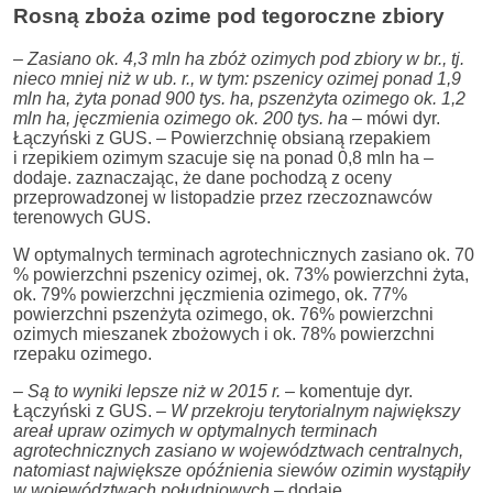
Rosną zboża ozime pod tegoroczne zbiory
–
Zasiano ok. 4,3 mln ha zbóż ozimych pod zbiory w br., tj.
nieco mniej niż w ub. r., w tym: pszenicy ozimej ponad 1,9
mln ha, żyta ponad 900 tys. ha, pszenżyta ozimego ok. 1,2
mln ha, jęczmienia ozimego ok. 200 tys. ha
– mówi dyr.
Łączyński z GUS. – Powierzchnię obsianą rzepakiem
i rzepikiem ozimym szacuje się na ponad 0,8 mln ha –
dodaje. zaznaczając, że dane pochodzą z oceny
przeprowadzonej w listopadzie przez rzeczoznawców
terenowych GUS.
W optymalnych terminach agrotechnicznych zasiano ok. 70
% powierzchni pszenicy ozimej, ok. 73% powierzchni żyta,
ok. 79% powierzchni jęczmienia ozimego, ok. 77%
powierzchni pszenżyta ozimego, ok. 76% powierzchni
ozimych mieszanek zbożowych i ok. 78% powierzchni
rzepaku ozimego.
–
Są to wyniki lepsze niż w 2015 r.
– komentuje dyr.
Łączyński z GUS. –
W przekroju terytorialnym największy
areał upraw ozimych w optymalnych terminach
agrotechnicznych zasiano w województwach centralnych,
natomiast największe opóźnienia siewów ozimin wystąpiły
w województwach południowych
– dodaje.