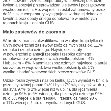
zróżnicowane. Wzrost temperatury w pierwszej dekadzie
kwietnia sprzyjał przeprowadzaniu siewów i początkowym
wschodom roślin. Rozwój roślin został zahamowany przez
dość niskie temperatury występujące w drugiej dekadzie
kwietnia oraz opady śniegu odnotowane w niektórych
rejonach kraju – ocenia GUS.
Mało zasiewów do zaorania
W br. do zaorania zakwalifikowano w całym kraju tylko ok.
0,9% powierzchni zasiewów zbóż ozimych oraz ok. 1,1%
rzepaku i rzepiku ozimego. Największe straty
w powierzchni plantacji rzepaku i rzepiku ozimego
odnotowano w województwach wielkopolskim – 4%
i lubuskim – 6%. Natomiast zbóż ozimych najwięcej planuje
się zaorać w województwie wielkopolskim tj. ok. 5% –
wynika z badań wojewódzkich rzeczoznawców GUS.
Udział roślin żywych i nasion kiełkujących wyniósł w br.: dla
pszenicy ozimej ponad 94% i był o 7% większy niż w ub. r.,
dla żyta 97% (o 2% więcej niż w ub. r.), dla jęczmienia
ozimego 96% (o 6% więcej), dla pszenżyta ozimego 96%
(tj. o 5% więcej), a dla rzepaku i rzepiku ozimego 90%
o 11% więcej niż ub. r. – wynika z danych GUS.