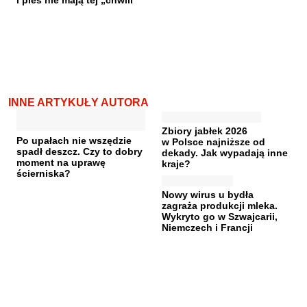
i pies nie mają tej „chwili”
INNE ARTYKUŁY AUTORA
Zbiory jabłek 2026
Po upałach nie wszędzie
w Polsce najniższe od
spadł deszcz. Czy to dobry
dekady. Jak wypadają inne
moment na uprawę
kraje?
ścierniska?
Nowy wirus u bydła
zagraża produkcji mleka.
Wykryto go w Szwajcarii,
Niemczech i Francji