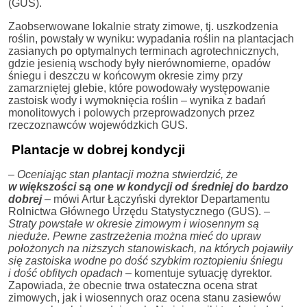
(GUS).
Zaobserwowane lokalnie straty zimowe, tj. uszkodzenia
roślin, powstały w wyniku: wypadania roślin na plantacjach
zasianych po optymalnych terminach agrotechnicznych,
gdzie jesienią wschody były nierównomierne, opadów
śniegu i deszczu w końcowym okresie zimy przy
zamarzniętej glebie, które powodowały występowanie
zastoisk wody i wymoknięcia roślin – wynika z badań
monolitowych i polowych przeprowadzonych przez
rzeczoznawców wojewódzkich GUS.
Plantacje w dobrej kondycji
–
Oceniając stan plantacji można stwierdzić, że
w większości są one w kondycji od średniej do bardzo
dobrej
–
mówi Artur Łączyński dyrektor Departamentu
Rolnictwa Głównego Urzędu Statystycznego (GUS). –
Straty powstałe w okresie zimowym i wiosennym są
nieduże. Pewne zastrzeżenia można mieć do upraw
położonych na niższych stanowiskach, na których pojawiły
się zastoiska wodne po dość szybkim roztopieniu śniegu
i dość obfitych opadach
– komentuje sytuację dyrektor.
Zapowiada, że obecnie trwa ostateczna ocena strat
zimowych, jak i wiosennych oraz ocena stanu zasiewów