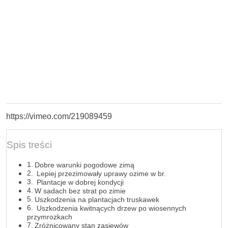
https://vimeo.com/219089459
Spis treści
Dobre warunki pogodowe zimą
Lepiej przezimowały uprawy ozime w br.
Plantacje w dobrej kondycji
W sadach bez strat po zimie
Uszkodzenia na plantacjach truskawek
Uszkodzenia kwitnących drzew po wiosennych
przymrozkach
Zróżnicowany stan zasiewów