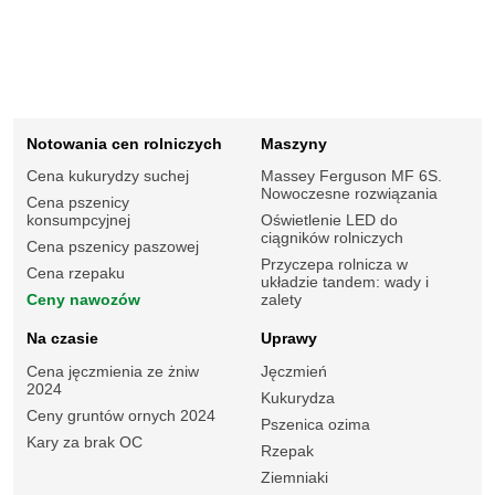
Notowania cen rolniczych
Maszyny
Cena kukurydzy suchej
Massey Ferguson MF 6S.
Nowoczesne rozwiązania
Cena pszenicy
konsumpcyjnej
Oświetlenie LED do
ciągników rolniczych
Cena pszenicy paszowej
Przyczepa rolnicza w
Cena rzepaku
układzie tandem: wady i
Ceny nawozów
zalety
Na czasie
Uprawy
Cena jęczmienia ze żniw
Jęczmień
2024
Kukurydza
Ceny gruntów ornych 2024
Pszenica ozima
Kary za brak OC
Rzepak
Ziemniaki