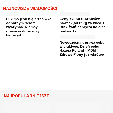
NAJNOWSZE WIADOMOŚCI
Luximo jesienią przeciwko
Ceny skupu tuczników:
odpornym rasom
nawet 7,50 zł/kg za klasę E.
wyczyńca. Niemcy
Brak świń napędza kolejne
czasowo dopuściły
podwyżki
herbicyd
Nowoczesna uprawa cebuli
w praktyce. Dzień cebuli
Hazera Poland i MDM
Zdrowe Plony już wkrótce
NAJPOPULARNIEJSZE