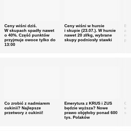
Ceny wiśni dziś.
Ceny wiśni w hurcie
Będ
W skupach spadły nawet
i skupie (23.07.). W hurcie
agr
o 40%. Część punktów
nawet 20 zł/kg, wybrane
rol
przyjmuje owoce tylko do
skupy podniosły stawki
pr
13:00
Co zrobić z nadmiarem
Emerytura z KRUS i ZUS
Cen
cukinii? Najlepsze
będzie wyższa? Nowe
w h
przetwory z cukinii!
prawo objęłoby ponad 600
się
tys. Polaków