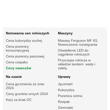
Notowania cen rolniczych
Maszyny
Cena kukurydzy suchej
Massey Ferguson MF 6S.
Nowoczesne rozwiązania
Cena pszenicy
konsumpcyjnej
Oświetlenie LED do
ciągników rolniczych
Cena pszenicy paszowej
Przyczepa rolnicza w
Cena rzepaku
układzie tandem: wady i
Ceny nawozów
zalety
Na czasie
Uprawy
Cena jęczmienia ze żniw
Jęczmień
2024
Kukurydza
Ceny gruntów ornych 2024
Pszenica ozima
Kary za brak OC
Rzepak
Ziemniaki