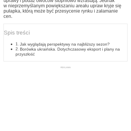
uprawy i podaż owoców stopniowo wzrastają. Jednak
w nieprzemyślanym powiększaniu areału upraw kryje się
pułapka, którą może być przesycenie rynku i załamanie
cen.
Spis treści
Jak wyglądają perspektywy na najbliższy sezon?
Borówka ukraińska. Dotychczasowy eksport i plany na
przyszłość
REKLAMA