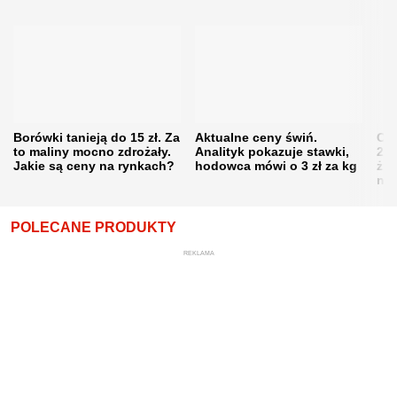
Borówki tanieją do 15 zł. Za
Aktualne ceny świń.
Cen
to maliny mocno zdrożały.
Analityk pokazuje stawki,
202
Jakie są ceny na rynkach?
hodowca mówi o 3 zł za kg
żni
nie
POLECANE PRODUKTY
REKLAMA