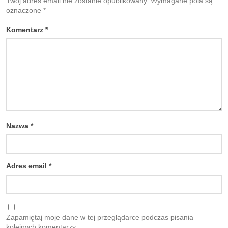
Twój adres email nie zostanie opublikowany.
Wymagane pola są
oznaczone
*
Komentarz
*
Nazwa
*
Adres email
*
Zapamiętaj moje dane w tej przeglądarce podczas pisania
kolejnych komentarzy.