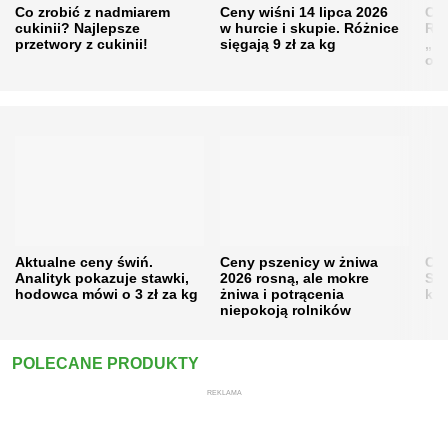
Co zrobić z nadmiarem
Ceny wiśni 14 lipca 2026
Cen
cukinii? Najlepsze
w hurcie i skupie. Różnice
Rol
przetwory z cukinii!
sięgają 9 zł za kg
„pe
obn
Aktualne ceny świń.
Ceny pszenicy w żniwa
Ce
Analityk pokazuje stawki,
2026 rosną, ale mokre
Sku
hodowca mówi o 3 zł za kg
żniwa i potrącenia
kon
niepokoją rolników
POLECANE PRODUKTY
REKLAMA