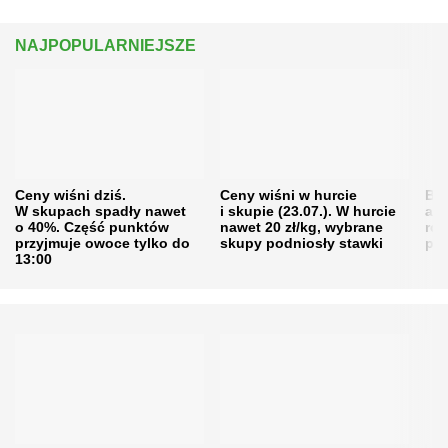
NAJPOPULARNIEJSZE
Ceny wiśni dziś.
Ceny wiśni w hurcie
Będ
W skupach spadły nawet
i skupie (23.07.). W hurcie
agr
o 40%. Część punktów
nawet 20 zł/kg, wybrane
rol
przyjmuje owoce tylko do
skupy podniosły stawki
pr
13:00