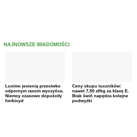
NAJNOWSZE WIADOMOŚCI
Luximo jesienią przeciwko
Ceny skupu tuczników:
odpornym rasom wyczyńca.
nawet 7,50 zł/kg za klasę E.
Niemcy czasowo dopuściły
Brak świń napędza kolejne
herbicyd
podwyżki