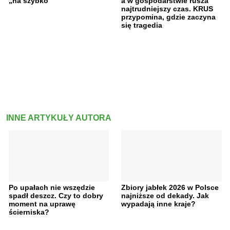
„na szybko”
a w gospodarstwie rusza
najtrudniejszy czas. KRUS
przypomina, gdzie zaczyna
się tragedia
INNE ARTYKUŁY AUTORA
Po upałach nie wszędzie
Zbiory jabłek 2026 w Polsce
spadł deszcz. Czy to dobry
najniższe od dekady. Jak
moment na uprawę
wypadają inne kraje?
ścierniska?