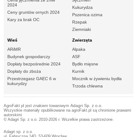
Cena jęczmienia ze żniw
Jęczmień
2024
Kukurydza
Ceny gruntów ornych 2024
Pszenica ozima
Kary za brak OC
Rzepak
Ziemniaki
Wieś
Zwierzęta
ARiMR
Alpaka
Budynek gospodarczy
ASF
Dopłaty bezpośrednie 2024
Bydło mięsne
Dopłaty do zboża
Kurnik
Przestrzegasz GAEC 6 w
Mocznik w żywieniu bydła
kukurydzy
Trzoda chlewna
AgroFakt.pl jest znakiem towarowym
Adagri Sp. z o.o.
Wszystkie materiały opublikowane na agroFakt.pl są chronione prawami
autorskimi
© Adagri Sp. z o.o. 2010-2026 r. Wszelkie prawa zastrzeżone.
Adagri sp. z o.o.
ul. Fabryczna 14D, 53-609 Wrocław