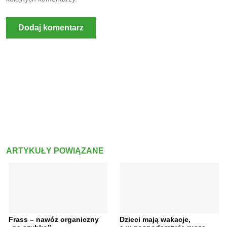
ARTYKUŁY POWIĄZANE
Frass – nawóz organiczny
Dzieci mają wakacje,