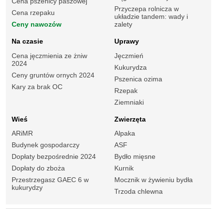
Cena pszenicy paszowej
Przyczepa rolnicza w
Cena rzepaku
układzie tandem: wady i
Ceny nawozów
zalety
Na czasie
Uprawy
Cena jęczmienia ze żniw
Jęczmień
2024
Kukurydza
Ceny gruntów ornych 2024
Pszenica ozima
Kary za brak OC
Rzepak
Ziemniaki
Wieś
Zwierzęta
ARiMR
Alpaka
Budynek gospodarczy
ASF
Dopłaty bezpośrednie 2024
Bydło mięsne
Dopłaty do zboża
Kurnik
Przestrzegasz GAEC 6 w
Mocznik w żywieniu bydła
kukurydzy
Trzoda chlewna