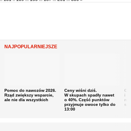
NAJPOPULARNIEJSZE
Pomoc do nawozów 2026.
Ceny wiśni dziś.
Cen
Rząd zwiększy wsparcie,
W skupach spadły nawet
i s
ale nie dla wszystkich
o 40%. Część punktów
naw
przyjmuje owoce tylko do
sku
13:00