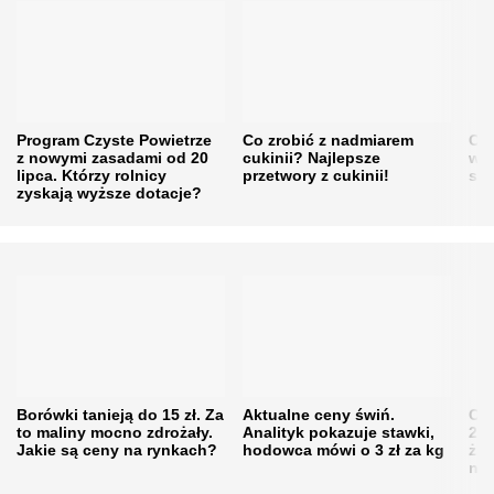
Program Czyste Powietrze
Co zrobić z nadmiarem
Cen
z nowymi zasadami od 20
cukinii? Najlepsze
w h
lipca. Którzy rolnicy
przetwory z cukinii!
się
zyskają wyższe dotacje?
Borówki tanieją do 15 zł. Za
Aktualne ceny świń.
Cen
to maliny mocno zdrożały.
Analityk pokazuje stawki,
202
Jakie są ceny na rynkach?
hodowca mówi o 3 zł za kg
żni
nie