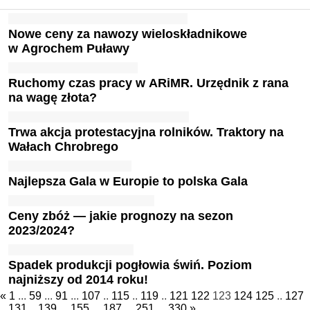
Nowe ceny za nawozy wieloskładnikowe
w Agrochem Puławy
Ruchomy czas pracy w ARiMR. Urzędnik z rana
na wagę złota?
Trwa akcja protestacyjna rolników. Traktory na
Wałach Chrobrego
Najlepsza Gala w Europie to polska Gala
Ceny zbóż — jakie prognozy na sezon
2023/2024?
Spadek produkcji pogłowia świń. Poziom
najniższy od 2014 roku!
«
1
...
59
...
91
...
107
..
115
..
119
..
121
122
123
124
125
..
127
..
131
..
139
...
155
...
187
...
251
...
330
»