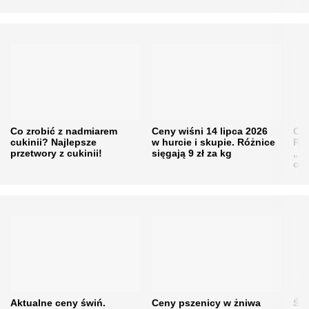
Co zrobić z nadmiarem
Ceny wiśni 14 lipca 2026
Cen
cukinii? Najlepsze
w hurcie i skupie. Różnice
Rol
przetwory z cukinii!
sięgają 9 zł za kg
„pe
obn
Aktualne ceny świń.
Ceny pszenicy w żniwa
Ści