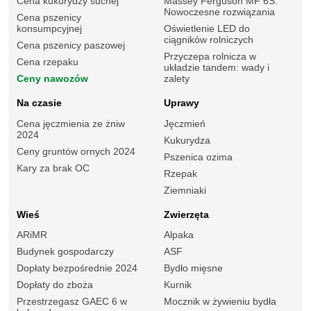
Cena kukurydzy suchej
Massey Ferguson MF 6S.
Nowoczesne rozwiązania
Cena pszenicy
konsumpcyjnej
Oświetlenie LED do
ciągników rolniczych
Cena pszenicy paszowej
Przyczepa rolnicza w
Cena rzepaku
układzie tandem: wady i
Ceny nawozów
zalety
Na czasie
Uprawy
Cena jęczmienia ze żniw
Jęczmień
2024
Kukurydza
Ceny gruntów ornych 2024
Pszenica ozima
Kary za brak OC
Rzepak
Ziemniaki
Wieś
Zwierzęta
ARiMR
Alpaka
Budynek gospodarczy
ASF
Dopłaty bezpośrednie 2024
Bydło mięsne
Dopłaty do zboża
Kurnik
Przestrzegasz GAEC 6 w
Mocznik w żywieniu bydła