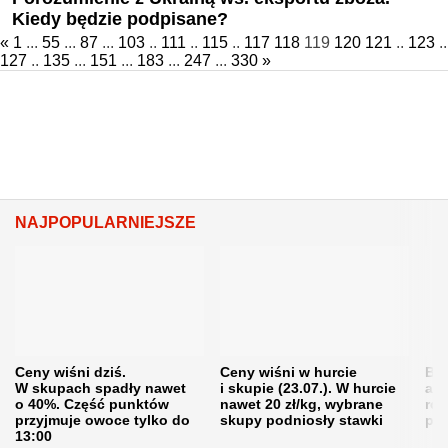
Kiedy będzie podpisane?
«
1
...
55
...
87
...
103
..
111
..
115
..
117
118
119
120
121
..
123
..
127
..
135
...
151
...
183
...
247
...
330
»
NAJPOPULARNIEJSZE
Ceny wiśni dziś.
Ceny wiśni w hurcie
Będ
W skupach spadły nawet
i skupie (23.07.). W hurcie
agr
o 40%. Część punktów
nawet 20 zł/kg, wybrane
rol
przyjmuje owoce tylko do
skupy podniosły stawki
pr
13:00