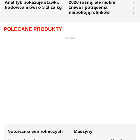
Analityk pokazuje stawki,
2026 rosną, ale mokre
war
hodowca mówi o 3 zł za kg
żniwa i potrącenia
i w
niepokoją rolników
fał
POLECANE PRODUKTY
REKLAMA
Notowania cen rolniczych
Maszyny