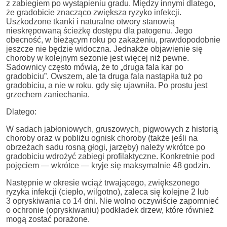
z zabiegiem po wystąpieniu gradu. Między innymi dlatego,
że gradobicie znacząco zwiększa ryzyko infekcji.
Uszkodzone tkanki i naturalne otwory stanowią
nieskrępowaną ścieżkę dostępu dla patogenu. Jego
obecność, w bieżącym roku po zakażeniu, prawdopodobnie
jeszcze nie będzie widoczna. Jednakże objawienie się
choroby w kolejnym sezonie jest więcej niż pewne.
Sadownicy często mówią, że to „druga fala kar po
gradobiciu”. Owszem, ale ta druga fala nastąpiła tuż po
gradobiciu, a nie w roku, gdy się ujawniła. Po prostu jest
grzechem zaniechania.
Dlatego:
W sadach jabłoniowych, gruszowych, pigwowych z historią
choroby oraz w pobliżu ognisk choroby (także jeśli na
obrzeżach sadu rosną głogi, jarzęby) należy wkrótce po
gradobiciu wdrożyć zabiegi profilaktyczne. Konkretnie pod
pojęciem — wkrótce — kryje się maksymalnie 48 godzin.
Następnie w okresie wciąż trwającego, zwiększonego
ryzyka infekcji (ciepło, wilgotno), zaleca się kolejne 2 lub
3 opryskiwania co 14 dni. Nie wolno oczywiście zapomnieć
o ochronie (opryskiwaniu) podkładek drzew, które również
mogą zostać porażone.