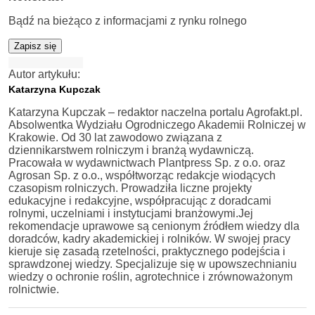
Bądź na bieżąco z informacjami z rynku rolnego
Zapisz się
Autor artykułu:
Katarzyna Kupczak
Katarzyna Kupczak – redaktor naczelna portalu Agrofakt.pl.
Absolwentka Wydziału Ogrodniczego Akademii Rolniczej w
Krakowie. Od 30 lat zawodowo związana z
dziennikarstwem rolniczym i branżą wydawniczą.
Pracowała w wydawnictwach Plantpress Sp. z o.o. oraz
Agrosan Sp. z o.o., współtworząc redakcje wiodących
czasopism rolniczych. Prowadziła liczne projekty
edukacyjne i redakcyjne, współpracując z doradcami
rolnymi, uczelniami i instytucjami branżowymi.Jej
rekomendacje uprawowe są cenionym źródłem wiedzy dla
doradców, kadry akademickiej i rolników. W swojej pracy
kieruje się zasadą rzetelności, praktycznego podejścia i
sprawdzonej wiedzy. Specjalizuje się w upowszechnianiu
wiedzy o ochronie roślin, agrotechnice i zrównoważonym
rolnictwie.