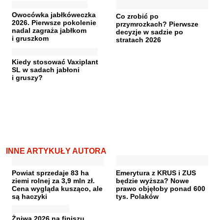
Owocówka jabłkóweczka
Co zrobić po
2026. Pierwsze pokolenie
przymrozkach? Pierwsze
nadal zagraża jabłkom
decyzje w sadzie po
i gruszkom
stratach 2026
Kiedy stosować Vaxiplant
SL w sadach jabłoni
i gruszy?
INNE ARTYKUŁY AUTORA
Powiat sprzedaje 83 ha
Emerytura z KRUS i ZUS
ziemi rolnej za 3,9 mln zł.
będzie wyższa? Nowe
Cena wygląda kusząco, ale
prawo objęłoby ponad 600
są haczyki
tys. Polaków
Żniwa 2026 na finiszu.