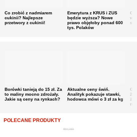
Co zrobić z nadmiarem
Emerytura z KRUS i ZUS
Cen
cukinii? Najlepsze
będzie wyższa? Nowe
w h
przetwory z cukinii!
prawo objęłoby ponad 600
się
tys. Polaków
Borówki tanieją do 15 zł. Za
Aktualne ceny świń.
Cen
to maliny mocno zdrożały.
Analityk pokazuje stawki,
202
Jakie są ceny na rynkach?
hodowca mówi o 3 zł za kg
żni
nie
POLECANE PRODUKTY
REKLAMA