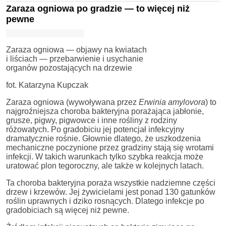
Zaraza ogniowa po gradzie — to więcej niż
pewne
Zaraza ogniowa — objawy na kwiatach
i liściach — przebarwienie i usychanie
organów pozostających na drzewie
fot. Katarzyna Kupczak
Zaraza ogniowa (wywoływana przez
Erwinia amylovora
) to
najgroźniejsza choroba bakteryjna porażająca jabłonie,
grusze, pigwy, pigwowce i inne rośliny z rodziny
różowatych. Po gradobiciu jej potencjał infekcyjny
dramatycznie rośnie. Głownie dlatego, że uszkodzenia
mechaniczne poczynione przez gradziny stają się wrotami
infekcji. W takich warunkach tylko szybka reakcja może
uratować plon tegoroczny, ale także w kolejnych latach.
Ta choroba bakteryjna poraża wszystkie nadziemne części
drzew i krzewów. Jej żywicielami jest ponad 130 gatunków
roślin uprawnych i dziko rosnących. Dlatego infekcje po
gradobiciach są więcej niż pewne.