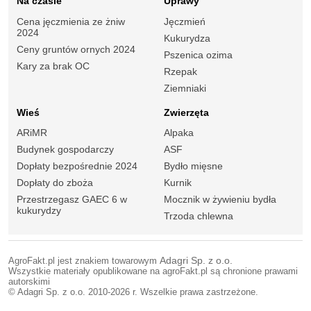
Na czasie
Uprawy
Cena jęczmienia ze żniw
Jęczmień
2024
Kukurydza
Ceny gruntów ornych 2024
Pszenica ozima
Kary za brak OC
Rzepak
Ziemniaki
Wieś
Zwierzęta
ARiMR
Alpaka
Budynek gospodarczy
ASF
Dopłaty bezpośrednie 2024
Bydło mięsne
Dopłaty do zboża
Kurnik
Przestrzegasz GAEC 6 w
Mocznik w żywieniu bydła
kukurydzy
Trzoda chlewna
AgroFakt.pl jest znakiem towarowym
Adagri Sp. z o.o.
Wszystkie materiały opublikowane na agroFakt.pl są chronione prawami
autorskimi
© Adagri Sp. z o.o. 2010-2026 r. Wszelkie prawa zastrzeżone.