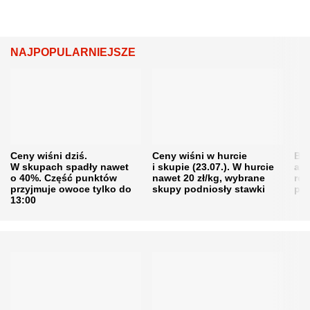
NAJPOPULARNIEJSZE
Ceny wiśni dziś.
Ceny wiśni w hurcie
Będ
W skupach spadły nawet
i skupie (23.07.). W hurcie
agr
o 40%. Część punktów
nawet 20 zł/kg, wybrane
rol
przyjmuje owoce tylko do
skupy podniosły stawki
pr
13:00