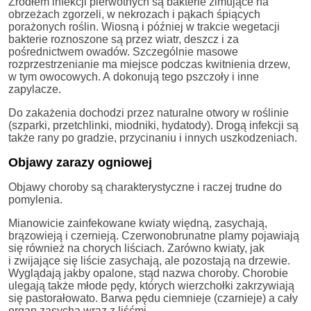
Źródłem infekcji pierwotnych są bakterie zimujące na
obrzeżach zgorzeli, w nekrozach i pąkach śpiących
porażonych roślin. Wiosną i później w trakcie wegetacji
bakterie roznoszone są przez wiatr, deszcz i za
pośrednictwem owadów. Szczególnie masowe
rozprzestrzenianie ma miejsce podczas kwitnienia drzew,
w tym owocowych. A dokonują tego pszczoły i inne
zapylacze.
Do zakażenia dochodzi przez naturalne otwory w roślinie
(szparki, przetchlinki, miodniki, hydatody). Drogą infekcji są
także rany po gradzie, przycinaniu i innych uszkodzeniach.
Objawy zarazy ogniowej
Objawy choroby są charakterystyczne i raczej trudne do
pomylenia.
Mianowicie zainfekowane kwiaty więdną, zasychają,
brązowieją i czernieją. Czerwonobrunatne plamy pojawiają
się również na chorych liściach. Zarówno kwiaty, jak
i zwijające się liście zasychają, ale pozostają na drzewie.
Wyglądają jakby opalone, stąd nazwa choroby. Chorobie
ulegają także młode pędy, których wierzchołki zakrzywiają
się pastorałowato. Barwa pędu ciemnieje (czarnieje) a cały
organ zasycha wraz z liśćmi.