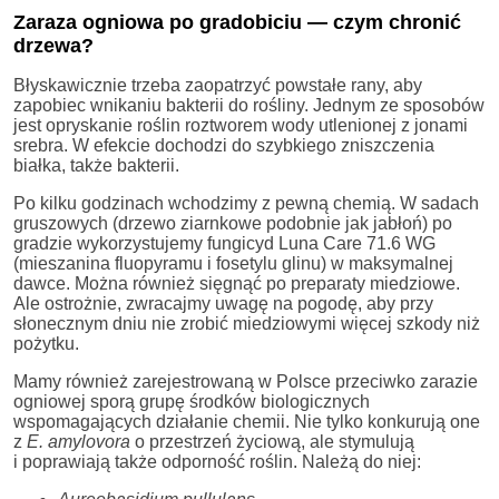
Zaraza ogniowa po gradobiciu — czym chronić
drzewa?
Błyskawicznie trzeba zaopatrzyć powstałe rany, aby
zapobiec wnikaniu bakterii do rośliny. Jednym ze sposobów
jest opryskanie roślin roztworem wody utlenionej z jonami
srebra. W efekcie dochodzi do szybkiego zniszczenia
białka, także bakterii.
Po kilku godzinach wchodzimy z pewną chemią. W sadach
gruszowych (drzewo ziarnkowe podobnie jak jabłoń) po
gradzie wykorzystujemy fungicyd Luna Care 71.6 WG
(mieszanina fluopyramu i fosetylu glinu) w maksymalnej
dawce. Można również sięgnąć po preparaty miedziowe.
Ale ostrożnie, zwracajmy uwagę na pogodę, aby przy
słonecznym dniu nie zrobić miedziowymi więcej szkody niż
pożytku.
Mamy również zarejestrowaną w Polsce przeciwko zarazie
ogniowej sporą grupę środków biologicznych
wspomagających działanie chemii. Nie tylko konkurują one
z
E. amylovora
o przestrzeń życiową, ale stymulują
i poprawiają także odporność roślin. Należą do niej: