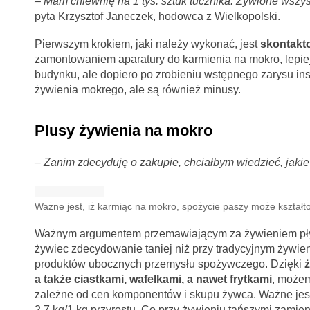
– Mam chlewnię na 1 tys. sztuk tucznika. Żywione wszys
pyta Krzysztof Janeczek, hodowca z Wielkopolski.
Pierwszym krokiem, jaki należy wykonać, jest
skontakt
zamontowaniem aparatury do karmienia na mokro, lepie
budynku, ale dopiero po zrobieniu wstępnego zarysu i
żywienia mokrego, ale są również minusy.
Plusy żywienia na mokro
– Zanim zdecyduję o zakupie, chciałbym wiedzieć, jakie 
Ważne jest, iż karmiąc na mokro, spożycie paszy może kształto
Ważnym argumentem przemawiającym za żywieniem pły
żywiec zdecydowanie taniej niż przy tradycyjnym żywie
produktów ubocznych przemysłu spożywczego. Dzięki
a także ciastkami, wafelkami, a nawet frytkami
, może
zależne od cen komponentów i skupu żywca. Ważne jest,
2,7 kg/1 kg przyrostu. Co przy żywieniu tańszymi zam