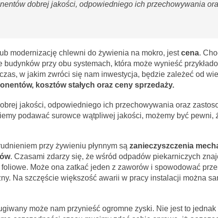
entów dobrej jakości, odpowiedniego ich przechowywania or
b modernizację chlewni do żywienia na mokro, jest
cena
. Choć
ie budynków przy obu systemach, która może wynieść przykłado
 czas, w jakim zwróci się nam inwestycja, będzie zależeć od wie
nentów, kosztów stałych oraz ceny sprzedaży.
brej jakości, odpowiedniego ich przechowywania oraz zastos
zniemy podawać surowce wątpliwej jakości, możemy być pewni, 
rudnieniem przy żywieniu płynnym są
zanieczyszczenia mech
tów
. Czasami zdarzy się, że wśród odpadów piekarniczych znaj
foliowe. Może ona zatkać jeden z zaworów i spowodować prze
zny. Na szczęście większość awarii w pracy instalacji można 
ugiwany może nam przynieść ogromne zyski. Nie jest to jednak