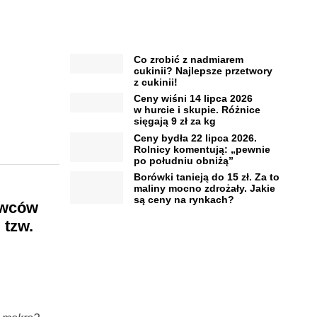
Co zrobić z nadmiarem
cukinii? Najlepsze przetwory
z cukinii!
Ceny wiśni 14 lipca 2026
w hurcie i skupie. Różnice
sięgają 9 zł za kg
Ceny bydła 22 lipca 2026.
Rolnicy komentują: „pewnie
po południu obniżą”
Borówki tanieją do 15 zł. Za to
maliny mocno zdrożały. Jakie
są ceny na rynkach?
owców
 tzw.