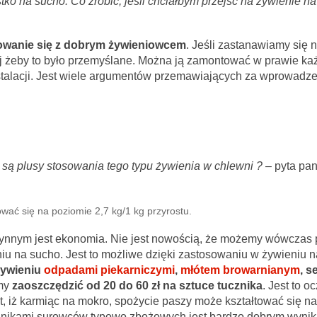
tko na sucho. Co zrobić, jeśli chciałbym przejść na żywienie n
owanie się z dobrym żywieniowcem
. Jeśli zastanawiamy się 
j żeby to było przemyślane. Można ją zamontować w prawie k
nstalacji. Jest wiele argumentów przemawiających za wprowadz
są plusy stosowania tego typu żywienia w chlewni ? – ­
pyta pa
wać się na poziomie 2,7 kg/1 kg przyrostu.
nnym jest ekonomia. Nie jest nowością, że możemy wówczas
niu na sucho. Jest to możliwe dzięki zastosowaniu w żywieniu 
żywieniu
odpadami piekarniczymi
,
młótem browarnianym
, s
my
zaoszczędzić od 20 do 60 zł na sztuce tucznika
. Jest to o
 iż karmiąc na mokro, spożycie paszy może kształtować się n
iennikami surowców typowo zbożowych jest bardzo dobrym wynik