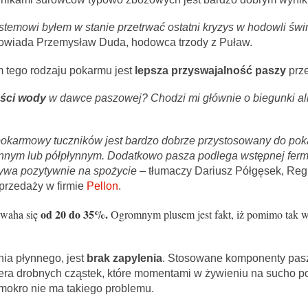
ystemowi byłem w stanie przetrwać ostatni kryzys w hodowli świ
owiada Przemysław Duda, hodowca trzody z Puław.
tego rodzaju pokarmu jest
lepsza przyswajalność paszy
prze
ości wody
w dawce paszowej? Chodzi mi głównie o biegunki al
okarmowy tuczników jest bardzo dobrze przystosowany do po
ynnym lub półpłynnym. Dodatkowo pasza podlega wstępnej ferme
ywa pozytywnie na spożycie
– tłumaczy Dariusz Półgęsek, Reg
przedaży w firmie
Pellon
.
od 20 do 35%.
waha się
Ogromnym plusem jest fakt, iż pomimo tak w
ia płynnego, jest
brak zapylenia
. Stosowane komponenty pas
era drobnych cząstek, które momentami w żywieniu na sucho p
 mokro nie ma takiego problemu.