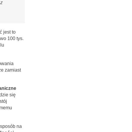
az
 jest to
wo 100 tys.
lu
owania
że zamiast
aniczne
dzie się
stój
samemu
 sposób na