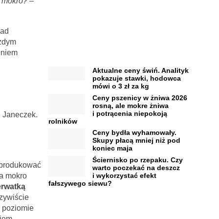
a mokro?
–
nad
ażdym
eniem
Aktualne ceny świń. Analityk
pokazuje stawki, hodowca
mówi o 3 zł za kg
Ceny pszenicy w żniwa 2026
rosną, ale mokre żniwa
i potrącenia niepokoją
n Janeczek.
rolników
Ceny bydła wyhamowały.
Skupy płacą mniej niż pod
koniec maja
Ściernisko po rzepaku. Czy
 produkować
warto poczekać na deszcz
na mokro
i wykorzystać efekt
fałszywego siewu?
erwatką
czywiście
a poziomie
iem.