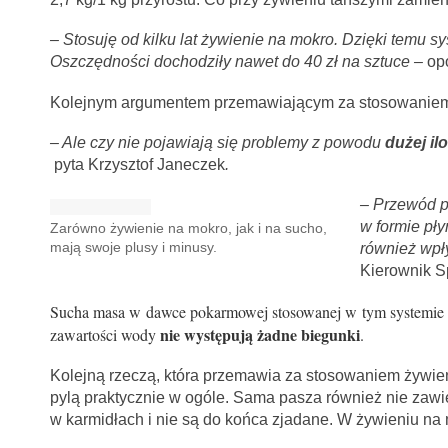
– Stosuję od kilku lat żywienie na mokro. Dzięki temu s
Oszczędności dochodziły nawet do 40 zł na sztuce –
op
Kolejnym argumentem przemawiającym za stosowaniem 
– Ale czy nie pojawiają się problemy z powodu
dużej il
pyta Krzysztof Janeczek
.
– Przewód p
w formie pł
Zarówno żywienie na mokro, jak i na sucho,
mają swoje plusy i minusy.
również wpł
Kierownik S
Sucha masa w dawce pokarmowej stosowanej w tym systemie 
nie występują żadne biegunki
zawartości wody
.
Kolejną rzeczą, która przemawia za stosowaniem żywien
pylą praktycznie w ogóle. Sama pasza również nie zawi
w karmidłach i nie są do końca zjadane. W żywieniu na