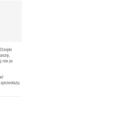
 Dzięki
paszę,
 nie je
ać
 sprzedaży,