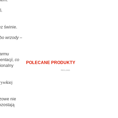
ń.
z świnie.
bo wrzody –
karmu
ntacji, co
POLECANE PRODUKTY
ionalny
REKLAMA
ysokiej
zowe nie
ozostają