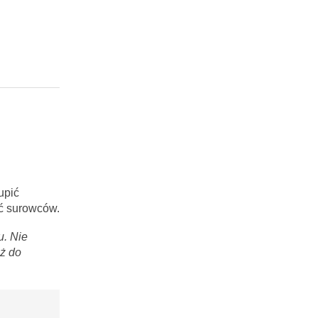
upić
ść surowców.
u. Nie
aż do