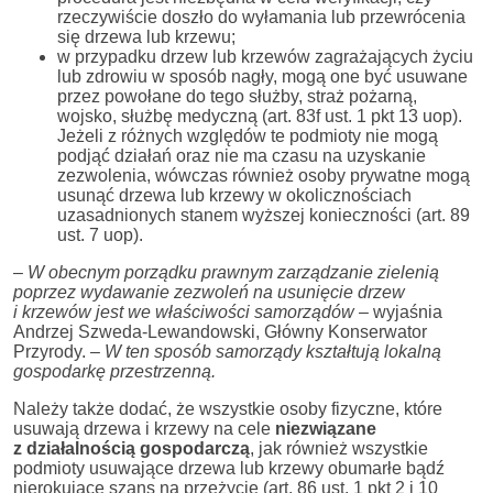
rzeczywiście doszło do wyłamania lub przewrócenia
się drzewa lub krzewu;
w przypadku drzew lub krzewów zagrażających życiu
lub zdrowiu w sposób nagły, mogą one być usuwane
przez powołane do tego służby, straż pożarną,
wojsko, służbę medyczną (art. 83f ust. 1 pkt 13 uop).
Jeżeli z różnych względów te podmioty nie mogą
podjąć działań oraz nie ma czasu na uzyskanie
zezwolenia, wówczas również osoby prywatne mogą
usunąć drzewa lub krzewy w okolicznościach
uzasadnionych stanem wyższej konieczności (art. 89
ust. 7 uop).
– W obecnym porządku prawnym zarządzanie zielenią
poprzez wydawanie zezwoleń na usunięcie drzew
i krzewów jest we właściwości samorządów
– wyjaśnia
Andrzej Szweda-Lewandowski, Główny Konserwator
Przyrody.
– W ten sposób samorządy kształtują lokalną
gospodarkę przestrzenną.
Należy także dodać, że wszystkie osoby fizyczne, które
usuwają drzewa i krzewy na cele
niezwiązane
z działalnością gospodarczą
, jak również wszystkie
podmioty usuwające drzewa lub krzewy obumarłe bądź
nierokujące szans na przeżycie (art. 86 ust. 1 pkt 2 i 10