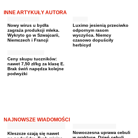
INNE ARTYKUŁY AUTORA
Nowy wirus u bydła
Luximo jesienią przeciwko
zagraża produkcji mleka.
odpornym rasom
Wykryto go w Szwajcarii,
wyczyńca. Niemcy
Niemczech i Francji
czasowo dopuściły
herbicyd
Ceny skupu tuczników:
nawet 7,50 zł/kg za klasę E.
Brak świń napędza kolejne
podwyżki
NAJNOWSZE WIADOMOŚCI
Nowoczesna uprawa cebuli
Kleszcze czają się nawet
w praktyce. Dzień cebuli