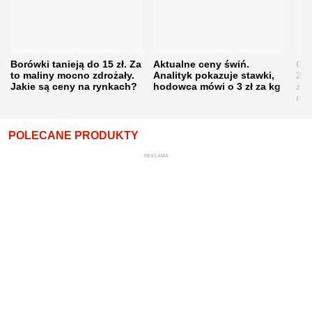
Borówki tanieją do 15 zł. Za
Aktualne ceny świń.
Cen
to maliny mocno zdrożały.
Analityk pokazuje stawki,
202
Jakie są ceny na rynkach?
hodowca mówi o 3 zł za kg
żni
nie
POLECANE PRODUKTY
REKLAMA