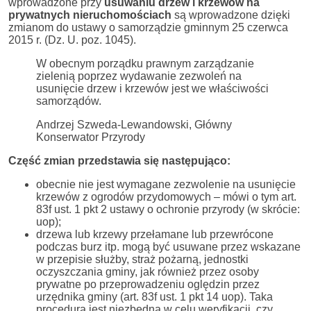
wprowadzone przy
usuwaniu drzew i krzewów na
prywatnych nieruchomościach
są wprowadzone dzięki
zmianom do ustawy o samorządzie gminnym 25 czerwca
2015 r. (Dz. U. poz. 1045).
W obecnym porządku prawnym zarządzanie
zielenią poprzez wydawanie zezwoleń na
usunięcie drzew i krzewów jest we właściwości
samorządów.
Andrzej Szweda-Lewandowski, Główny
Konserwator Przyrody
Część zmian przedstawia się następująco:
obecnie nie jest wymagane zezwolenie na usunięcie
krzewów z ogrodów przydomowych – mówi o tym art.
83f ust. 1 pkt 2 ustawy o ochronie przyrody (w skrócie:
uop);
drzewa lub krzewy przełamane lub przewrócone
podczas burz itp. mogą być usuwane przez wskazane
w przepisie służby, straż pożarną, jednostki
oczyszczania gminy, jak również przez osoby
prywatne po przeprowadzeniu oględzin przez
urzędnika gminy (art. 83f ust. 1 pkt 14 uop). Taka
procedura jest niezbędna w celu weryfikacji, czy