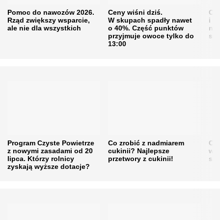
Pomoc do nawozów 2026.
Ceny wiśni dziś.
Cen
Rząd zwiększy wsparcie,
W skupach spadły nawet
i s
ale nie dla wszystkich
o 40%. Część punktów
naw
przyjmuje owoce tylko do
sku
13:00
Program Czyste Powietrze
Co zrobić z nadmiarem
Cen
z nowymi zasadami od 20
cukinii? Najlepsze
w h
lipca. Którzy rolnicy
przetwory z cukinii!
się
zyskają wyższe dotacje?