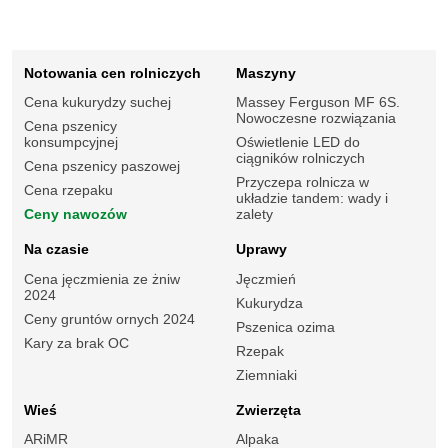
Notowania cen rolniczych
Maszyny
Cena kukurydzy suchej
Massey Ferguson MF 6S.
Nowoczesne rozwiązania
Cena pszenicy
konsumpcyjnej
Oświetlenie LED do
ciągników rolniczych
Cena pszenicy paszowej
Przyczepa rolnicza w
Cena rzepaku
układzie tandem: wady i
Ceny nawozów
zalety
Na czasie
Uprawy
Cena jęczmienia ze żniw
Jęczmień
2024
Kukurydza
Ceny gruntów ornych 2024
Pszenica ozima
Kary za brak OC
Rzepak
Ziemniaki
Wieś
Zwierzęta
ARiMR
Alpaka