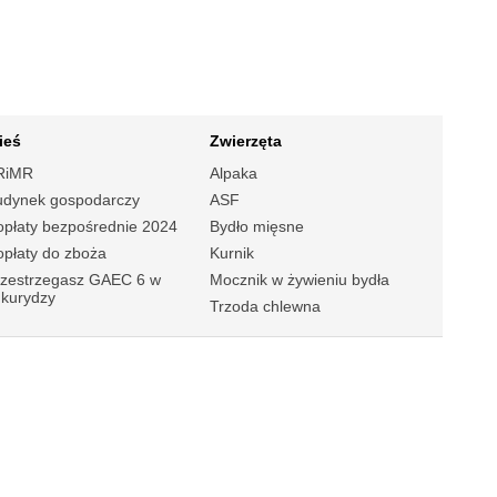
ieś
Zwierzęta
RiMR
Alpaka
udynek gospodarczy
ASF
płaty bezpośrednie 2024
Bydło mięsne
płaty do zboża
Kurnik
rzestrzegasz GAEC 6 w
Mocznik w żywieniu bydła
ukurydzy
Trzoda chlewna