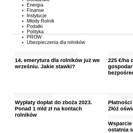
Energia
Finanse
Instytucje
Młody Rolnik
Podatki
Polityka
PROW
Ubezpieczenia dla rolników
14. emerytura dla rolników już we
225 €/ha 
wrześniu. Jakie stawki?
gospodars
bezpośre
Wypłaty dopłat do zboża 2023.
Płatności
Ponad 1 mld zł na kontach
Złóż oświ
rolników
Wsparcie 
ostatnia 