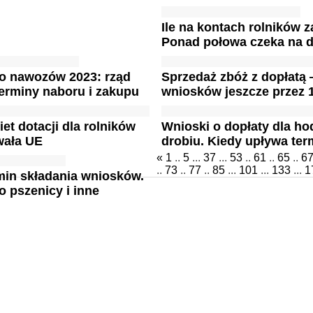
Ile na kontach rolników 
Ponad połowa czeka na d
do nawozów 2023: rząd
Sprzedaż zbóż z dopłatą
erminy naboru i zakupu
wniosków jeszcze przez 
et dotacji dla rolników
Wnioski o dopłaty dla 
wała UE
drobiu. Kiedy upływa ter
«
1
..
5
...
37
...
53
..
61
..
65
..
6
..
73
..
77
..
85
...
101
...
133
...
1
rmin składania wniosków.
o pszenicy i inne