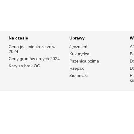
Na czasie
Uprawy
W
Cena jęczmienia ze żniw
Jęczmień
A
2024
Kukurydza
B
Ceny gruntów ornych 2024
Pszenica ozima
Do
Kary za brak OC
Rzepak
Do
Ziemniaki
P
k