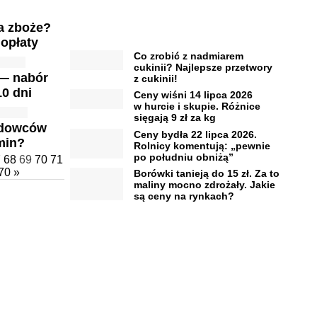
za zboże?
opłaty
Co zrobić z nadmiarem
cukinii? Najlepsze przetwory
 — nabór
z cukinii!
10 dni
Ceny wiśni 14 lipca 2026
w hurcie i skupie. Różnice
sięgają 9 zł za kg
hodowców
Ceny bydła 22 lipca 2026.
min?
Rolnicy komentują: „pewnie
po południu obniżą”
7
68
69
70
71
70
»
Borówki tanieją do 15 zł. Za to
maliny mocno zdrożały. Jakie
są ceny na rynkach?