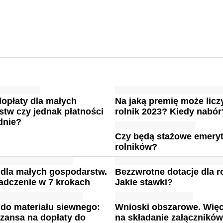
dopłaty dla małych
Na jaką premię może lic
tw czy jednak płatności
rolnik 2023? Kiedy nabór
dnie?
Czy będą stażowe emeryt
rolników?
 dla małych gospodarstw.
Bezzwrotne dotacje dla r
adczenie w 7 krokach
Jakie stawki?
do materiału siewnego:
Wnioski obszarowe. Więc
szansa na dopłaty do
na składanie załącznikó