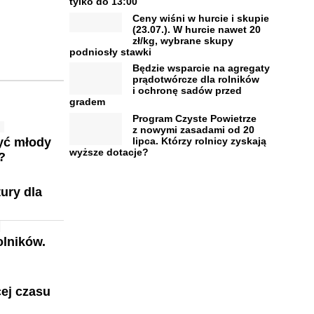
tylko do 13:00
Ceny wiśni w hurcie i skupie
(23.07.). W hurcie nawet 20
zł/kg, wybrane skupy
podniosły stawki
Będzie wsparcie na agregaty
prądotwórcze dla rolników
i ochronę sadów przed
gradem
Program Czyste Powietrze
z nowymi zasadami od 20
lipca. Którzy rolnicy zyskają
zyć młody
wyższe dotacje?
?
ury dla
olników.
ej czasu
w