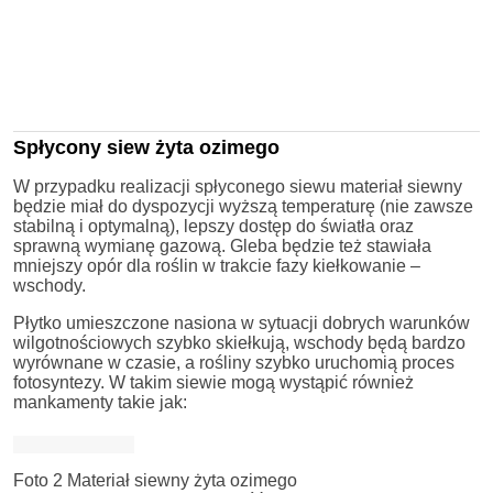
Spłycony siew żyta ozimego
W przypadku realizacji spłyconego siewu materiał siewny
będzie miał do dyspozycji wyższą temperaturę (nie zawsze
stabilną i optymalną), lepszy dostęp do światła oraz
sprawną wymianę gazową. Gleba będzie też stawiała
mniejszy opór dla roślin w trakcie fazy kiełkowanie –
wschody.
Płytko umieszczone nasiona w sytuacji dobrych warunków
wilgotnościowych szybko skiełkują, wschody będą bardzo
wyrównane w czasie, a rośliny szybko uruchomią proces
fotosyntezy. W takim siewie mogą wystąpić również
mankamenty takie jak:
Foto 2 Materiał siewny żyta ozimego