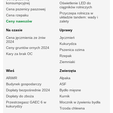
konsumpcyjnej
Oświetlenie LED do
ciągników rolniczych
Cena pszenicy paszowej
Przyczepa rolnicza w
Cena rzepaku
układzie tandem: wady i
Ceny nawozów
zalety
Na czasie
Uprawy
Cena jęczmienia ze żniw
Jęczmień
2024
Kukurydza
Ceny gruntów ornych 2024
Pszenica ozima
Kary za brak OC
Rzepak
Ziemniaki
Wieś
Zwierzęta
ARiMR
Alpaka
Budynek gospodarczy
ASF
Dopłaty bezpośrednie 2024
Bydło mięsne
Dopłaty do zboża
Kurnik
Przestrzegasz GAEC 6 w
Mocznik w żywieniu bydła
kukurydzy
Trzoda chlewna