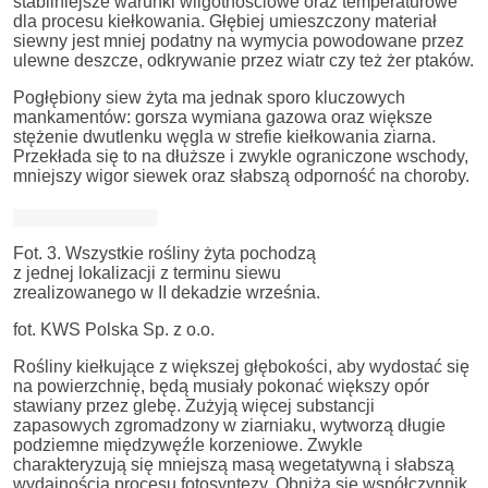
stabilniejsze warunki wilgotnościowe oraz temperaturowe
dla procesu kiełkowania. Głębiej umieszczony materiał
siewny jest mniej podatny na wymycia powodowane przez
ulewne deszcze, odkrywanie przez wiatr czy też żer ptaków.
Pogłębiony siew żyta ma jednak sporo kluczowych
mankamentów: gorsza wymiana gazowa oraz większe
stężenie dwutlenku węgla w strefie kiełkowania ziarna.
Przekłada się to na dłuższe i zwykle ograniczone wschody,
mniejszy wigor siewek oraz słabszą odporność na choroby.
Fot. 3. Wszystkie rośliny żyta pochodzą
z jednej lokalizacji z terminu siewu
zrealizowanego w II dekadzie września.
fot. KWS Polska Sp. z o.o.
Rośliny kiełkujące z większej głębokości, aby wydostać się
na powierzchnię, będą musiały pokonać większy opór
stawiany przez glebę. Zużyją więcej substancji
zapasowych zgromadzony w ziarniaku, wytworzą długie
podziemne międzywęźle korzeniowe. Zwykle
charakteryzują się mniejszą masą wegetatywną i słabszą
wydajnością procesu fotosyntezy. Obniża się współczynnik