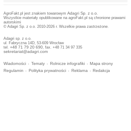
AgroFakt.pl jest znakiem towarowym
Adagri Sp. z o.o.
Wszystkie materiały opublikowane na agroFakt.pl są chronione prawami
autorskimi
© Adagri Sp. z o.o. 2010-2026 r. Wszelkie prawa zastrzeżone.
Adagri sp. z o.o.
ul. Fabryczna 14D, 53-609 Wrocław
tel.
+48 71 79 20 690
, fax. +48 71 34 97 335
sekretariat@adagri.com
Wiadomości
Tematy
Rolnicze infografiki
Mapa strony
Regulamin
Polityka prywatności
Reklama
Redakcja