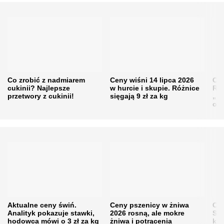
Co zrobić z nadmiarem
Ceny wiśni 14 lipca 2026
Cen
cukinii? Najlepsze
w hurcie i skupie. Różnice
Rol
przetwory z cukinii!
sięgają 9 zł za kg
„pe
obn
Aktualne ceny świń.
Ceny pszenicy w żniwa
Ce
Analityk pokazuje stawki,
2026 rosną, ale mokre
Sku
hodowca mówi o 3 zł za kg
żniwa i potrącenia
kon