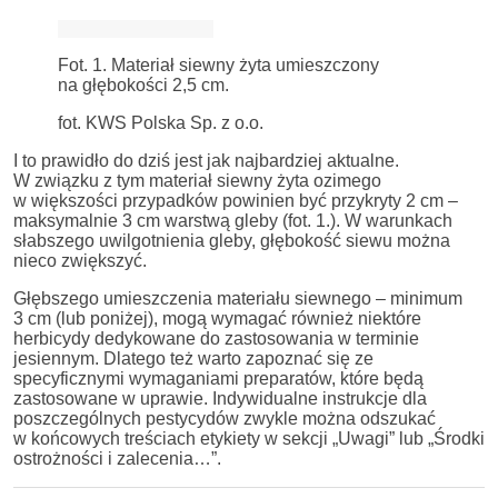
Fot. 1. Materiał siewny żyta umieszczony
na głębokości 2,5 cm.
fot. KWS Polska Sp. z o.o.
I to prawidło do dziś jest jak najbardziej aktualne.
W związku z tym materiał siewny żyta ozimego
w większości przypadków powinien być przykryty 2 cm –
maksymalnie 3 cm warstwą gleby (fot. 1.). W warunkach
słabszego uwilgotnienia gleby, głębokość siewu można
nieco zwiększyć.
Głębszego umieszczenia materiału siewnego – minimum
3 cm (lub poniżej), mogą wymagać również niektóre
herbicydy dedykowane do zastosowania w terminie
jesiennym. Dlatego też warto zapoznać się ze
specyficznymi wymaganiami preparatów, które będą
zastosowane w uprawie. Indywidualne instrukcje dla
poszczególnych pestycydów zwykle można odszukać
w końcowych treściach etykiety w sekcji „Uwagi” lub „Środki
ostrożności i zalecenia…”.