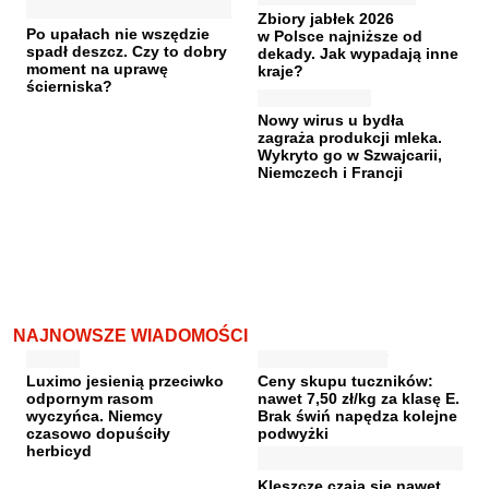
Zbiory jabłek 2026
Po upałach nie wszędzie
w Polsce najniższe od
spadł deszcz. Czy to dobry
dekady. Jak wypadają inne
moment na uprawę
kraje?
ścierniska?
Nowy wirus u bydła
zagraża produkcji mleka.
Wykryto go w Szwajcarii,
Niemczech i Francji
NAJNOWSZE WIADOMOŚCI
Luximo jesienią przeciwko
Ceny skupu tuczników:
odpornym rasom
nawet 7,50 zł/kg za klasę E.
wyczyńca. Niemcy
Brak świń napędza kolejne
czasowo dopuściły
podwyżki
herbicyd
Kleszcze czają się nawet