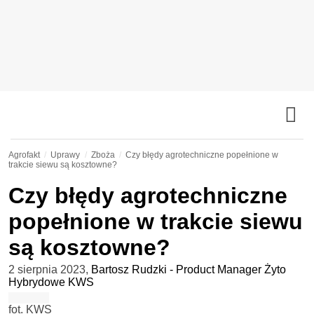
Agrofakt
Uprawy
Zboża
Czy błędy agrotechniczne popełnione w
trakcie siewu są kosztowne?
Czy błędy agrotechniczne
popełnione w trakcie siewu
są kosztowne?
2 sierpnia 2023
,
Bartosz Rudzki - Product Manager Żyto
Hybrydowe KWS
fot. KWS