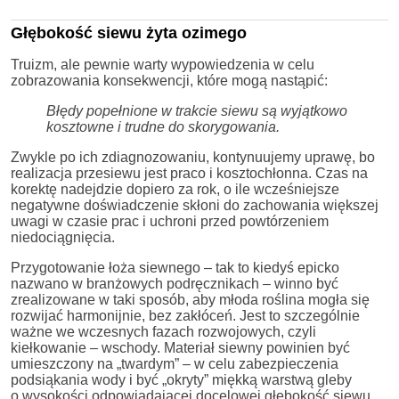
Głębokość siewu żyta ozimego
Truizm, ale pewnie warty wypowiedzenia w celu
zobrazowania konsekwencji, które mogą nastąpić:
Błędy popełnione w trakcie siewu są wyjątkowo
kosztowne i trudne do skorygowania.
Zwykle po ich zdiagnozowaniu, kontynuujemy uprawę, bo
realizacja przesiewu jest praco i kosztochłonna. Czas na
korektę nadejdzie dopiero za rok, o ile wcześniejsze
negatywne doświadczenie skłoni do zachowania większej
uwagi w czasie prac i uchroni przed powtórzeniem
niedociągnięcia.
Przygotowanie łoża siewnego – tak to kiedyś epicko
nazwano w branżowych podręcznikach – winno być
zrealizowane w taki sposób, aby młoda roślina mogła się
rozwijać harmonijnie, bez zakłóceń. Jest to szczególnie
ważne we wczesnych fazach rozwojowych, czyli
kiełkowanie – wschody. Materiał siewny powinien być
umieszczony na „twardym” – w celu zabezpieczenia
podsiąkania wody i być „okryty” miękką warstwą gleby
o wysokości odpowiadającej docelowej głębokość siewu.