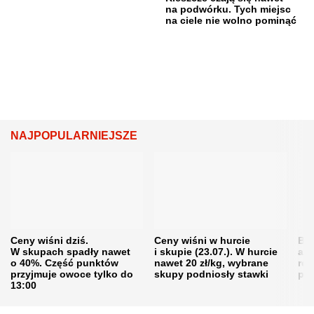
na podwórku. Tych miejsc
na ciele nie wolno pominąć
NAJPOPULARNIEJSZE
Ceny wiśni dziś.
Ceny wiśni w hurcie
Będ
W skupach spadły nawet
i skupie (23.07.). W hurcie
agr
o 40%. Część punktów
nawet 20 zł/kg, wybrane
rol
przyjmuje owoce tylko do
skupy podniosły stawki
pr
13:00