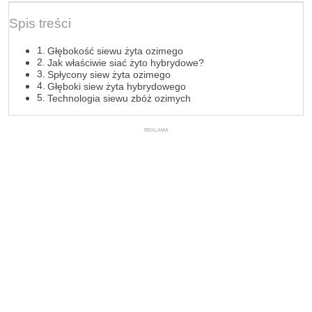
Spis treści
Głębokość siewu żyta ozimego
Jak właściwie siać żyto hybrydowe?
Spłycony siew żyta ozimego
Głęboki siew żyta hybrydowego
Technologia siewu zbóż ozimych
REKLAMA