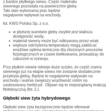
z bardzo płytkiego siewu. Część materiału
siewnego pozostała na powierzchni gleby.
Taki stan wykonania prac będzie
negatywnie wpływał na wschody.
fot. KWS Polska Sp. z o.o.
w płytszej warstwie gleby zwykle jest słabsza
dostępność wody,
materiał siewny może być odkrywany przez wiatr,
większe odchylenia temperatury mogą zakłócać
wrażliwe optima termiczne dla złożonych procesów
fizjologicznych w czasie kiełkowania, prowadząc do
zaburzeń w rozwoju.
Przy płytkim siewie istnieje duże ryzyko, że część ziarna
siewnego już na etapie siewu nie zostanie dostatecznie
przykryta glebą. Będzie to negatywnie wpływało na
wschody i realnie zwiększy wrażliwość roślin na
zastosowany herbicyd. Objawi się to niepożądaną reakcją
fitotoksyczną (fot. 2.).
Głęboki siew żyta hybrydowego
Głęboki siew żyta bezsprzecznie będzie oferował