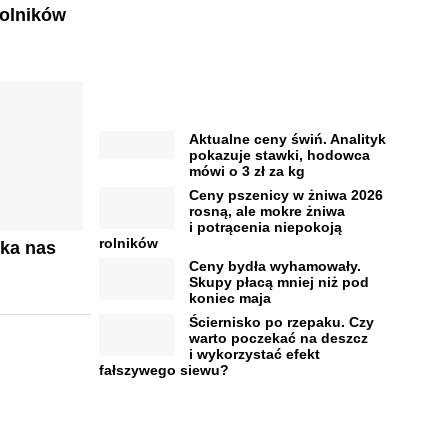
rolników
Aktualne ceny świń. Analityk
pokazuje stawki, hodowca
mówi o 3 zł za kg
Ceny pszenicy w żniwa 2026
rosną, ale mokre żniwa
i potrącenia niepokoją
rolników
eka nas
Ceny bydła wyhamowały.
Skupy płacą mniej niż pod
koniec maja
Ściernisko po rzepaku. Czy
warto poczekać na deszcz
i wykorzystać efekt
fałszywego siewu?