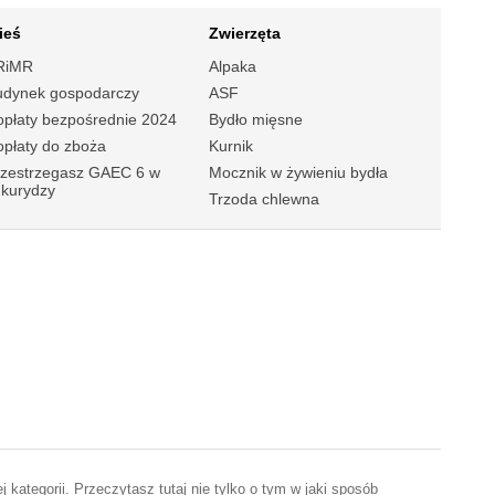
ieś
Zwierzęta
RiMR
Alpaka
udynek gospodarczy
ASF
płaty bezpośrednie 2024
Bydło mięsne
płaty do zboża
Kurnik
rzestrzegasz GAEC 6 w
Mocznik w żywieniu bydła
ukurydzy
Trzoda chlewna
 kategorii. Przeczytasz tutaj nie tylko o tym w jaki sposób