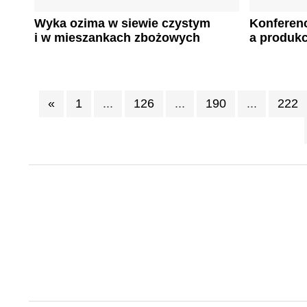
Wyka ozima w siewie czystym
Konferenc
i w mieszankach zbożowych
a produkc
«
1
...
126
...
190
...
222