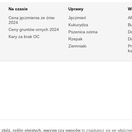
Na czasie
Uprawy
W
Cena jęczmienia ze żniw
Jęczmień
A
2024
Kukurydza
B
Ceny gruntów ornych 2024
Pszenica ozima
Do
Kary za brak OC
Rzepak
Do
Ziemniaki
P
k
 zbóż, roślin oleistych, warzyw czy owoców
to znajdujesz się we właściwej