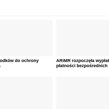
środków do ochrony
ARiMR rozpoczęła wypła
a
płatności bezpośrednich