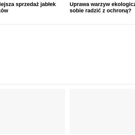
ejsza sprzedaż jabłek
Uprawa warzyw ekologicz
ków
sobie radzić z ochroną?