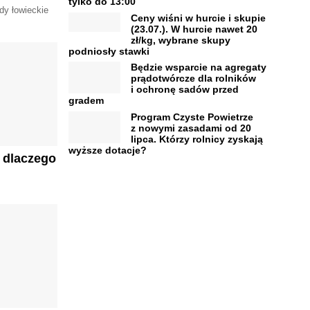
tylko do 13:00
dy łowieckie
Ceny wiśni w hurcie i skupie
(23.07.). W hurcie nawet 20
zł/kg, wybrane skupy
podniosły stawki
Będzie wsparcie na agregaty
prądotwórcze dla rolników
i ochronę sadów przed
gradem
Program Czyste Powietrze
z nowymi zasadami od 20
lipca. Którzy rolnicy zyskają
wyższe dotacje?
 dlaczego