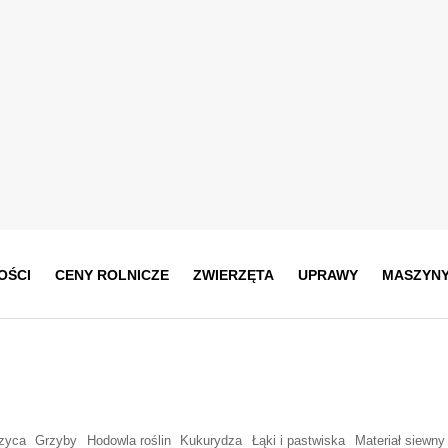
OŚCI
CENY ROLNICZE
ZWIERZĘTA
UPRAWY
MASZYN
zyca
Grzyby
Hodowla roślin
Kukurydza
Łąki i pastwiska
Materiał siewny