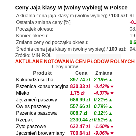
Ceny Jaja klasy M (wolny wybieg) w Polsce
Aktualna cena jaja klasy m (wolny wybieg) /
100 szt
:
91.
Ostatnia zmiana ceny [%]:
-0
Początek okresu:
08
Koniec okresu:
19
Zmiana ceny od początku okresu:
0.
Średnia cena jaja klasy m (wolny wybieg) /
100 szt
:
94.
Źródło: MIN ROL
AKTULANE NOTOWANIA CEN PŁODÓW ROLNYCH
Ceny upraw
Produkt
Cena
Zmiana
Kukurydza sucha
897.74 zł
2.18%
Pszenica konsumpcyjna
830.33 zł
-0.42%
Mleko
1.75 zł
-4.37%
Jęczmień paszowy
686.99 zł
0.21%
Owies paszowy
557.66 zł
0.79%
Pszenica paszowa
808.7 zł
0.12%
Rzepak
2330.44 zł
0.51%
Żyto paszowe
622.47 zł
-1.60%
Jęczmień browarniany
700.64 zł
-9.06%