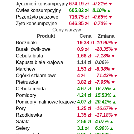
Jęczmień konsumpcyjny
674.19 zł
-0.21%
Owies konsumpcyjny
605.82 zł
8.10%
Pszenżyto paszowe
716.75 zł
-0.65%
Żyto konsumpcyjne
646.85 zł
-0.70%
Ceny warzyw
Produkt
Cena
Zmiana
Boczniaki
19.38 zł
-10.90%
Buraki ćwikłowe
0.9 zł
-20.35%
Cebula biała
1.68 zł
-7.18%
Kapusta biała krajowa
1.14 zł
0.00%
Marchew
1.53 zł
-8.38%
Ogórki szklarniowe
4 zł
-71.43%
Pietruszka
3.82 zł
-7.95%
Cebula młoda
4.67 zł
16.75%
Pomidory
4.24 zł
15.53%
Pomidory malinowe krajowe
4.07 zł
20.41%
Pory
1.25 zł
-16.67%
Rzodkiewka
1.35 zł
-17.18%
Sałata
2.56 zł
4.07%
Selery
3.1 zł
6.90%