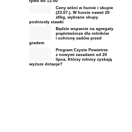
tylko do 13:00
Ceny wiśni w hurcie i skupie
(23.07.). W hurcie nawet 20
zł/kg, wybrane skupy
podniosły stawki
Będzie wsparcie na agregaty
prądotwórcze dla rolników
i ochronę sadów przed
gradem
Program Czyste Powietrze
z nowymi zasadami od 20
lipca. Którzy rolnicy zyskają
wyższe dotacje?