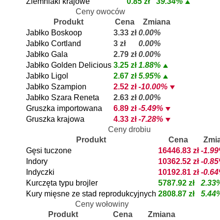
Ziemniaki krajowe
0.85 zł
39.34%
Ceny owoców
Produkt
Cena
Zmiana
Jabłko Boskoop
3.33 zł
0.00%
Jabłko Cortland
3 zł
0.00%
Jabłko Gala
2.79 zł
0.00%
Jabłko Golden Delicious
3.25 zł
1.88%
Jabłko Ligol
2.67 zł
5.95%
Jabłko Szampion
2.52 zł
-10.00%
Jabłko Szara Reneta
2.63 zł
0.00%
Gruszka importowana
6.89 zł
-5.49%
Gruszka krajowa
4.33 zł
-7.28%
Ceny drobiu
Produkt
Cena
Zmi
Gęsi tuczone
16446.83 zł
-1.9
Indory
10362.52 zł
-0.8
Indyczki
10192.81 zł
-0.6
Kurczęta typu brojler
5787.92 zł
2.33
Kury mięsne ze stad reprodukcyjnych
2808.87 zł
5.44
Ceny wołowiny
Produkt
Cena
Zmiana