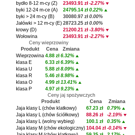
bydło 8-12 m-cy (Z)
23493.91 zł
-2.27%
byki 12-24 m-ce (A)
24795.14 zł
0.22%
byki > 24 m-cy (B)
30080.97 zł
0.00%
Jałówki > 12 m-cy (E)
28723.25 zł
0.00%
krowy (D)
21200.21 zł
-3.80%
Wołowina
23493.91 zł
-2.27%
Ceny wieprzowiny
Produkt
Cena
Zmiana
Wieprzowina
4.88 zł
6.32%
klasa E
6.33 zł
6.39%
klasa U
5.88 zł
8.09%
klasa R
5.46 zł
8.98%
klasa O
4.99 zł
13.41%
klasa P
4.97 zł
9.23%
Ceny jaj spożywczych
Produkt
Cena
Zmiana
Jaja klasy L (chów klatkowy)
67.23 zł
0.79%
Jaja klasy L (chów ściółkowy)
88.26 zł
-2.19%
Jaja klasy L (wolny wybieg)
100.1 zł
0.35%
Jaja klasy M (chów ekologiczny)
104.04 zł
-0.14%
Jaja klasy M (chów klatkowy)
59.25 zł
2.17%