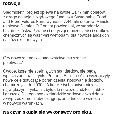
rozwoju
Siedmioletni projekt opiewa na kwotę 14,77 mln dolarów,
z czego dotacja z rządowego funduszu Sustainable Food
and Fibre Futures Fund wyniesie 7,44 mln dolarów. Minister
rolnictwa Damien O’Connor powiedział, że standardy
bezpieczeństwa żywności dotyczące pozostałości środków
chemicznych są ważnymi wymogami dla nowozelandzkich
rynków eksportowych.
Czy nowozelandzkie sadownictwo ma szansę
przetrwać?
Owoce, które nie spełnią tych standardów, nie będą
wpuszczane na te rynki. Ponadto Europa i Azja wyznaczyły
nowe cele dotyczące ograniczenia stosowania środków
chemicznych do 2030 r. A kraje z tych kontynentów są
największymi rynkami zbytu dla nowozelandzkich jabłek
i gruszek. Dlatego nowozelandzkie sadownictwo działa
z wyprzedzeniem, aby osiągnąć ambitne cele wzrostu
w nowych warunkach.
Na czym skupią się wykonawcy projektu,