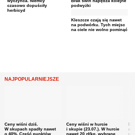
wyczyńca. Niemcy
Brak świń napędza kolejne
czasowo dopuściły
podwyżki
herbicyd
Kleszcze czają się nawet
na podwórku. Tych miejsc
na ciele nie wolno pominąć
NAJPOPULARNIEJSZE
Ceny wiśni dziś.
Ceny wiśni w hurcie
Będ
W skupach spadły nawet
i skupie (23.07.). W hurcie
agr
o 40%. Część punktów
nawet 20 zł/kg, wybrane
rol