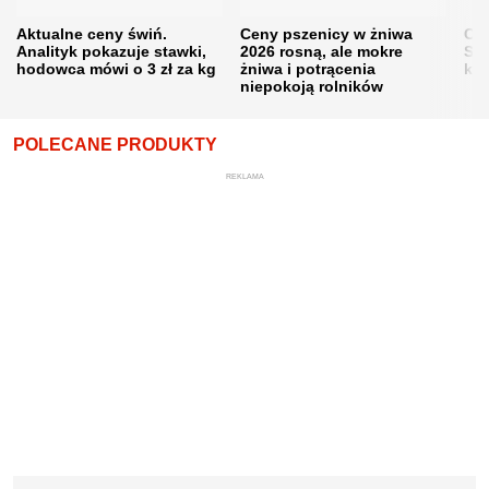
Aktualne ceny świń.
Ceny pszenicy w żniwa
Ce
Analityk pokazuje stawki,
2026 rosną, ale mokre
Sku
hodowca mówi o 3 zł za kg
żniwa i potrącenia
kon
niepokoją rolników
POLECANE PRODUKTY
REKLAMA