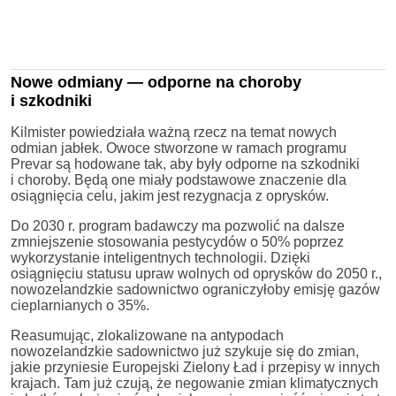
Nowe odmiany — odporne na choroby
i szkodniki
Kilmister powiedziała ważną rzecz na temat nowych
odmian jabłek. Owoce stworzone w ramach programu
Prevar są hodowane tak, aby były odporne na szkodniki
i choroby. Będą one miały podstawowe znaczenie dla
osiągnięcia celu, jakim jest rezygnacja z oprysków.
Do 2030 r. program badawczy ma pozwolić na dalsze
zmniejszenie stosowania pestycydów o 50% poprzez
wykorzystanie inteligentnych technologii. Dzięki
osiągnięciu statusu upraw wolnych od oprysków do 2050 r.,
nowozelandzkie sadownictwo ograniczyłoby emisję gazów
cieplarnianych o 35%.
Reasumując, zlokalizowane na antypodach
nowozelandzkie sadownictwo już szykuje się do zmian,
jakie przyniesie Europejski Zielony Ład i przepisy w innych
krajach. Tam już czują, że negowanie zmian klimatycznych