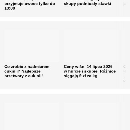
przyjmuje owoce tylko do
skupy podniosły stawki
pr
13:00
Co zrobić z nadmiarem
Ceny wiśni 14 lipca 2026
Cen
cukinii? Najlepsze
w hurcie i skupie. Różnice
Rol
przetwory z cukinii!
sięgają 9 zł za kg
„pe
obn