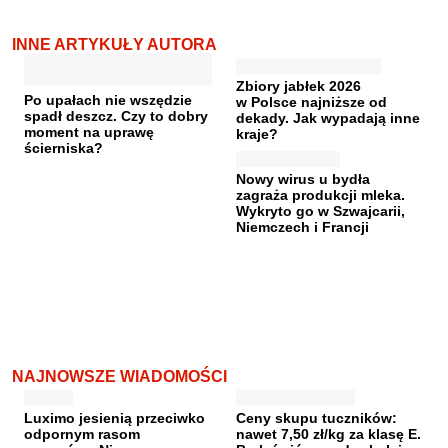
INNE ARTYKUŁY AUTORA
Zbiory jabłek 2026
Po upałach nie wszędzie
w Polsce najniższe od
spadł deszcz. Czy to dobry
dekady. Jak wypadają inne
moment na uprawę
kraje?
ścierniska?
Nowy wirus u bydła
zagraża produkcji mleka.
Wykryto go w Szwajcarii,
Niemczech i Francji
NAJNOWSZE WIADOMOŚCI
Luximo jesienią przeciwko
Ceny skupu tuczników:
odpornym rasom
nawet 7,50 zł/kg za klasę E.