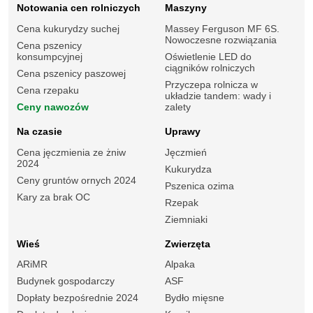
Notowania cen rolniczych
Maszyny
Cena kukurydzy suchej
Massey Ferguson MF 6S.
Nowoczesne rozwiązania
Cena pszenicy
konsumpcyjnej
Oświetlenie LED do
ciągników rolniczych
Cena pszenicy paszowej
Przyczepa rolnicza w
Cena rzepaku
układzie tandem: wady i
Ceny nawozów
zalety
Na czasie
Uprawy
Cena jęczmienia ze żniw
Jęczmień
2024
Kukurydza
Ceny gruntów ornych 2024
Pszenica ozima
Kary za brak OC
Rzepak
Ziemniaki
Wieś
Zwierzęta
ARiMR
Alpaka
Budynek gospodarczy
ASF
Dopłaty bezpośrednie 2024
Bydło mięsne