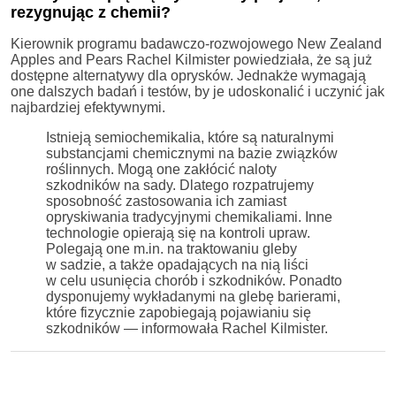
rezygnując z chemii?
Kierownik programu badawczo-rozwojowego New Zealand
Apples and Pears Rachel Kilmister powiedziała, że są już
dostępne alternatywy dla oprysków. Jednakże wymagają
one dalszych badań i testów, by je udoskonalić i uczynić jak
najbardziej efektywnymi.
Istnieją semiochemikalia, które są naturalnymi
substancjami chemicznymi na bazie związków
roślinnych. Mogą one zakłócić naloty
szkodników na sady. Dlatego rozpatrujemy
sposobność zastosowania ich zamiast
opryskiwania tradycyjnymi chemikaliami. Inne
technologie opierają się na kontroli upraw.
Polegają one m.in. na traktowaniu gleby
w sadzie, a także opadających na nią liści
w celu usunięcia chorób i szkodników. Ponadto
dysponujemy wykładanymi na glebę barierami,
które fizycznie zapobiegają pojawianiu się
szkodników — informowała Rachel Kilmister.