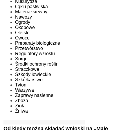
Kukurydza
Łąki i pastwiska
Materiał siewny
Nawozy
Ogrody
Okopowe
Oleiste
Owoce
Preparaty biologiczne
Przetwórstwo
Regulatory wzrostu
Sorgo
Środki ochrony roślin
Strączkowe
Szkody łowieckie
Szkółkarstwo
Tytoń
Warzywa
Zaprawy nasienne
Zboża
Zioła
Żniwa
Od kiedy można składać wnioski na „Małe