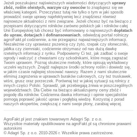
Jeżeli poszukujesz najświeższych wiadomości dotyczących
uprawy
zbóż, roślin oleistych, warzyw czy owoców
to znajdujesz się we
właściwej kategorii. Przeczytasz tutaj nie tylko o tym w jaki sposób
prowadzić swoje uprawy najefektywniej lecz znajdziesz również
najnowsze aktualności z nimi związane. Jeżeli chcesz być na bieżąco z
przepisami dotyczącymi rolników zarówno polskich jak i rolników całej
Unii Europejskiej lub chcesz być informowany o najnowszych
dopłatach
do upraw, dotacjach i dofinansowaniach
, odwiedzaj
portal rolniczy
agroFakt.pl
codziennie, a nie przegapisz najważniejszych informacji.
Niezależnie czy uprawiasz pszenicę czy żyto, rzepak czy słoneczniki,
jabłka czy ziemniaki, codziennie otrzymasz od nas dużą dawkę
rzetelnych informacji z rynku. Podpowiemy Ci też, jak zadbać o swoje
ogrody i walczyć z chwastami czy szkodnikami, które mogą zagrażać
Twoim uprawom. Poznaj skuteczne metody, które opisują wykładowcy
uczelni wyższych. Znajdź najlepsze środki ochrony roślin i dowiedz się,
w jakim czasie najlepiej stosować nawozy. Razem z nami skutecznie
eliminuj zagrożenia w uprawach buraków cukrowych, czy też truskawek,
wiśni, grusz oraz porzeczek. Porównaj też w jakiej sytuacji są rolnicy z
innych części Polski. Sprawdź, jak przebiegają żniwa w poszczególnych
województwach. Dla Ciebie na bieżąco aktualizujemy
ceny zbóż
i
pogodę dla rolników. Codzienna dawka informacji i opinie specjalistów
pomogą poprawić jakość upraw i pogłębią wiedzę. Korzystaj z porad
naszych ekspertów, zwiększaj z nami swoje plony, zarabiaj więcej.
AgroFakt.pl jest znakiem towarowym
Adagri Sp. z o.o.
Wszystkie materiały opublikowane na agroFakt.pl są chronione prawami
autorskimi
© Adagri Sp. z o.o. 2010-2026 r. Wszelkie prawa zastrzeżone.