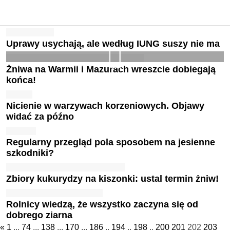
Uprawy usychają, ale według IUNG suszy nie ma
Żniwa na Warmii i Mazurach wreszcie dobiegają
końca!
Nicienie w warzywach korzeniowych. Objawy
widać za późno
Regularny przegląd pola sposobem na jesienne
szkodniki?
Zbiory kukurydzy na kiszonki: ustal termin żniw!
Rolnicy wiedzą, że wszystko zaczyna się od
dobrego ziarna
«
1
...
74
...
138
...
170
...
186
..
194
..
198
..
200
201
202
203