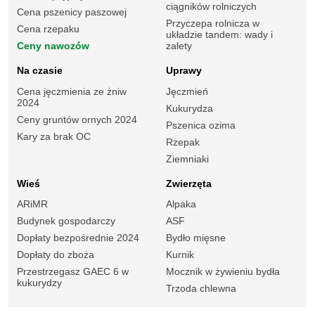
ciągników rolniczych
Cena pszenicy paszowej
Przyczepa rolnicza w
Cena rzepaku
układzie tandem: wady i
Ceny nawozów
zalety
Na czasie
Uprawy
Cena jęczmienia ze żniw
Jęczmień
2024
Kukurydza
Ceny gruntów ornych 2024
Pszenica ozima
Kary za brak OC
Rzepak
Ziemniaki
Wieś
Zwierzęta
ARiMR
Alpaka
Budynek gospodarczy
ASF
Dopłaty bezpośrednie 2024
Bydło mięsne
Dopłaty do zboża
Kurnik
Przestrzegasz GAEC 6 w
Mocznik w żywieniu bydła
kukurydzy
Trzoda chlewna