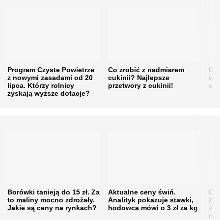
Program Czyste Powietrze
Co zrobić z nadmiarem
Cen
z nowymi zasadami od 20
cukinii? Najlepsze
w h
lipca. Którzy rolnicy
przetwory z cukinii!
się
zyskają wyższe dotacje?
Borówki tanieją do 15 zł. Za
Aktualne ceny świń.
Cen
to maliny mocno zdrożały.
Analityk pokazuje stawki,
202
Jakie są ceny na rynkach?
hodowca mówi o 3 zł za kg
żni
nie