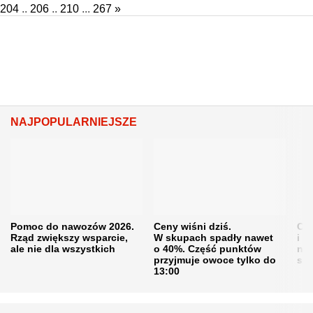
204
..
206
..
210
...
267
»
NAJPOPULARNIEJSZE
Pomoc do nawozów 2026.
Ceny wiśni dziś.
Cen
Rząd zwiększy wsparcie,
W skupach spadły nawet
i s
ale nie dla wszystkich
o 40%. Część punktów
naw
przyjmuje owoce tylko do
sku
13:00