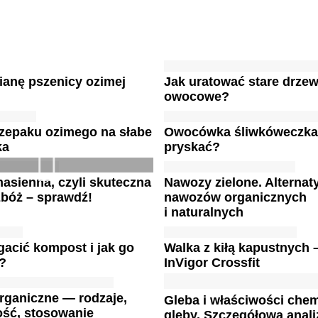
ianę pszenicy ozimej
Jak uratować stare drze
owocowe?
rzepaku ozimego na słabe
Owocówka śliwkóweczka
ka
pryskać?
asienna, czyli skuteczna
Nawozy zielone. Alternat
zbóż – sprawdź!
nawozów organicznych
i naturalnych
acić kompost i jak go
Walka z kiłą kapustnych 
?
InVigor Crossfit
rganiczne — rodzaje,
Gleba i właściwości che
ość, stosowanie
gleby. Szczegółowa anali