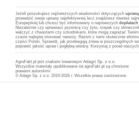
Jeżeli poszukujesz najświeższych wiadomości dotyczących
uprawy
prowadzić swoje uprawy najefektywniej lecz znajdziesz również najn
Europejskiej lub chcesz być informowany o najnowszych
dopłatach
Niezależnie czy uprawiasz pszenicę czy żyto, rzepak czy słonecznik
walczyć z chwastami czy szkodnikami, które mogą zagrażać Twoim u
czasie najlepiej stosować nawozy. Razem z nami skutecznie eliminuj
części Polski. Sprawdź, jak przebiegają żniwa w poszczególnych w
poprawić jakość upraw i pogłębią wiedzę. Korzystaj z porad naszych 
AgroFakt.pl jest znakiem towarowym
Adagri Sp. z o.o.
Wszystkie materiały opublikowane na agroFakt.pl są chronione
prawami autorskimi
© Adagri Sp. z o.o. 2010-2026 r. Wszelkie prawa zastrzeżone.