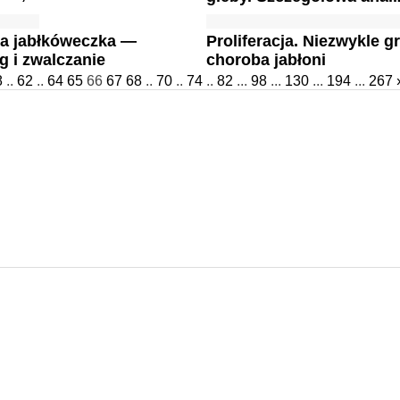
 jabłkóweczka —
Proliferacja. Niezwykle g
g i zwalczanie
choroba jabłoni
8
..
62
..
64
65
66
67
68
..
70
..
74
..
82
...
98
...
130
...
194
...
267