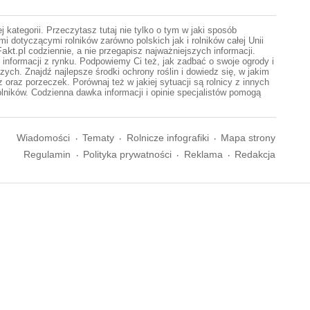
 kategorii. Przeczytasz tutaj nie tylko o tym w jaki sposób
 dotyczącymi rolników zarówno polskich jak i rolników całej Unii
Fakt.pl
codziennie, a nie przegapisz najważniejszych informacji.
informacji z rynku. Podpowiemy Ci też, jak zadbać o swoje ogrody i
h. Znajdź najlepsze środki ochrony roślin i dowiedz się, w jakim
raz porzeczek. Porównaj też w jakiej sytuacji są rolnicy z innych
olników. Codzienna dawka informacji i opinie specjalistów pomogą
Wiadomości
Tematy
Rolnicze infografiki
Mapa strony
Regulamin
Polityka prywatności
Reklama
Redakcja