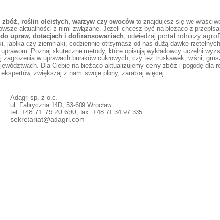
 zbóż, roślin oleistych, warzyw czy owoców
to znajdujesz się we właściwej
owsze aktualności z nimi związane. Jeżeli chcesz być na bieżąco z przepisami
 do upraw, dotacjach i dofinansowaniach
, odwiedzaj
portal rolniczy agro
i, jabłka czy ziemniaki, codziennie otrzymasz od nas dużą dawkę rzetelnych 
prawom. Poznaj skuteczne metody, które opisują wykładowcy uczelni wyższyc
 zagrożenia w uprawach buraków cukrowych, czy też truskawek, wiśni, grusz o
ojewództwach. Dla Ciebie na bieżąco aktualizujemy
ceny zbóż
i pogodę dla r
ekspertów, zwiększaj z nami swoje plony, zarabiaj więcej.
Adagri sp. z o.o.
ul. Fabryczna 14D, 53-609 Wrocław
tel.
+48 71 79 20 690
, fax. +48 71 34 97 335
sekretariat@adagri.com