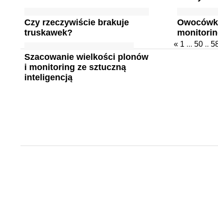
Czy rzeczywiście brakuje
Owocówka
truskawek?
monitorin
«
1
...
50
..
5
Szacowanie wielkości plonów
i monitoring ze sztuczną
inteligencją