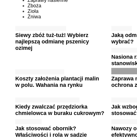
Zaprawy nasienne
Zboża
Zioła
Żniwa
Siewy zbóż tuż-tuż! Wybierz
Jaką odm
najlepszą odmianę pszenicy
wybrać?
ozimej
Nasiona 
stanowis
Koszty założenia plantacji malin
Zaprawa n
w polu. Wahania na rynku
ochrona 
Kiedy zwalczać przędziorka
Jak wzbog
chmielowca w buraku cukrowym?
stosować
Jak stosować obornik?
Nawozy o
Właściwości i rola w sadzie
efektywn