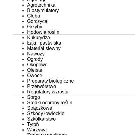
Agrotechnika
Biostymulatory
Gleba
Gorczyca
Grzyby
Hodowla roślin
Kukurydza
Łąki i pastwiska
Materiał siewny
Nawozy
Ogrody
Okopowe
Oleiste
Owoce
Preparaty biologiczne
Przetwórstwo
Regulatory wzrostu
Sorgo
Środki ochrony roślin
Strączkowe
Szkody łowieckie
Szkółkarstwo
Tytoń
Warzywa