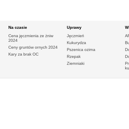
Na czasie
Uprawy
W
Cena jęczmienia ze żniw
Jęczmień
A
2024
Kukurydza
B
Ceny gruntów ornych 2024
Pszenica ozima
Do
Kary za brak OC
Rzepak
Do
Ziemniaki
P
k