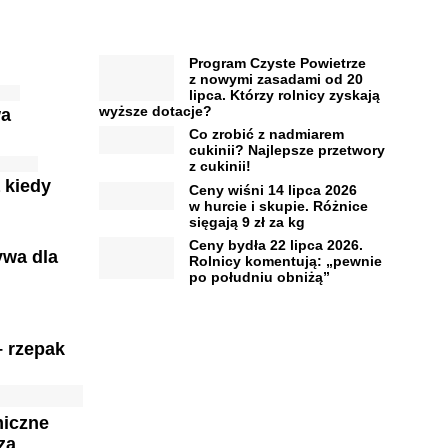
Program Czyste Powietrze
z nowymi zasadami od 20
lipca. Którzy rolnicy zyskają
wyższe dotacje?
wa
Co zrobić z nadmiarem
cukinii? Najlepsze przetwory
z cukinii!
 kiedy
Ceny wiśni 14 lipca 2026
w hurcie i skupie. Różnice
sięgają 9 zł za kg
Ceny bydła 22 lipca 2026.
ywa dla
Rolnicy komentują: „pewnie
po południu obniżą”
– rzepak
miczne
za