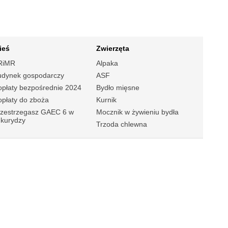
ieś
Zwierzęta
RiMR
Alpaka
udynek gospodarczy
ASF
płaty bezpośrednie 2024
Bydło mięsne
płaty do zboża
Kurnik
rzestrzegasz GAEC 6 w
Mocznik w żywieniu bydła
ukurydzy
Trzoda chlewna