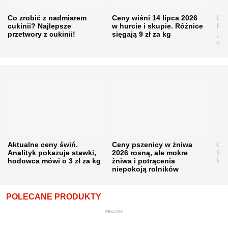
Co zrobić z nadmiarem
Ceny wiśni 14 lipca 2026
Cen
cukinii? Najlepsze
w hurcie i skupie. Różnice
Rol
przetwory z cukinii!
sięgają 9 zł za kg
„pe
obn
Aktualne ceny świń.
Ceny pszenicy w żniwa
Ce
Analityk pokazuje stawki,
2026 rosną, ale mokre
Sku
hodowca mówi o 3 zł za kg
żniwa i potrącenia
kon
niepokoją rolników
POLECANE PRODUKTY
REKLAMA