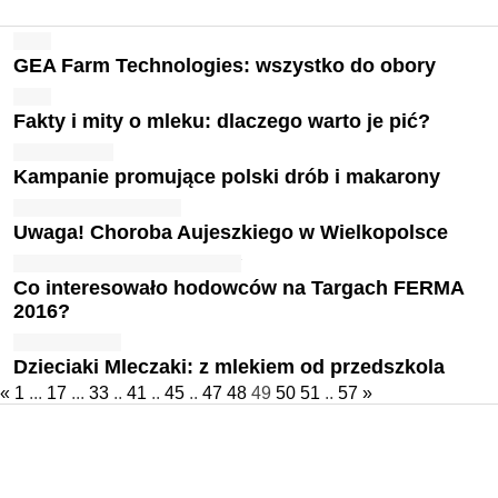
GEA Farm Technologies: wszystko do obory
Fakty i mity o mleku: dlaczego warto je pić?
Kampanie promujące polski drób i makarony
Uwaga! Choroba Aujeszkiego w Wielkopolsce
Co interesowało hodowców na Targach FERMA
2016?
Dzieciaki Mleczaki: z mlekiem od przedszkola
«
1
...
17
...
33
..
41
..
45
..
47
48
49
50
51
..
57
»