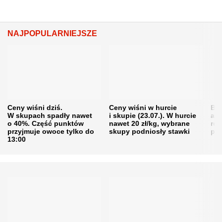
NAJPOPULARNIEJSZE
Ceny wiśni dziś.
Ceny wiśni w hurcie
Będ
W skupach spadły nawet
i skupie (23.07.). W hurcie
agr
o 40%. Część punktów
nawet 20 zł/kg, wybrane
rol
przyjmuje owoce tylko do
skupy podniosły stawki
pr
13:00