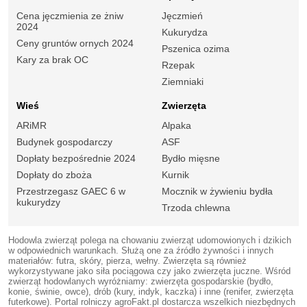
Cena jęczmienia ze żniw
Jęczmień
2024
Kukurydza
Ceny gruntów ornych 2024
Pszenica ozima
Kary za brak OC
Rzepak
Ziemniaki
Wieś
Zwierzęta
ARiMR
Alpaka
Budynek gospodarczy
ASF
Dopłaty bezpośrednie 2024
Bydło mięsne
Dopłaty do zboża
Kurnik
Przestrzegasz GAEC 6 w
Mocznik w żywieniu bydła
kukurydzy
Trzoda chlewna
Hodowla zwierząt polega na chowaniu zwierząt udomowionych i dzikich
w odpowiednich warunkach. Służą one za źródło żywności i innych
materiałów: futra, skóry, pierza, wełny. Zwierzęta są również
wykorzystywane jako siła pociągowa czy jako zwierzęta juczne. Wśród
zwierząt hodowlanych wyróżniamy: zwierzęta gospodarskie (bydło,
konie, świnie, owce), drób (kury, indyk, kaczka) i inne (renifer, zwierzęta
futerkowe). Portal rolniczy agroFakt.pl dostarcza wszelkich niezbędnych