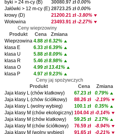
byki > 24 m-cy (B)
30080.97 zł
0.00%
Jałówki > 12 m-cy (E)
28723.25 zł
0.00%
krowy (D)
21200.21 zł
-3.80%
Wołowina
23493.91 zł
-2.27%
Ceny wieprzowiny
Produkt
Cena
Zmiana
Wieprzowina
4.88 zł
6.32%
klasa E
6.33 zł
6.39%
klasa U
5.88 zł
8.09%
klasa R
5.46 zł
8.98%
klasa O
4.99 zł
13.41%
klasa P
4.97 zł
9.23%
Ceny jaj spożywczych
Produkt
Cena
Zmiana
Jaja klasy L (chów klatkowy)
67.23 zł
0.79%
Jaja klasy L (chów ściółkowy)
88.26 zł
-2.19%
Jaja klasy L (wolny wybieg)
100.1 zł
0.35%
Jaja klasy M (chów ekologiczny)
104.04 zł
-0.14%
Jaja klasy M (chów klatkowy)
59.25 zł
2.17%
Jaja klasy M (chów ściółkowy)
76.59 zł
-8.94%
Jaja klasy M (wolny wybieg)
91.65 zł
-0.21%