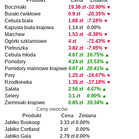
Produkt
Cena
Zmiana
Boczniaki
19.38 zł
-10.90%
Buraki ćwikłowe
0.9 zł
-20.35%
Cebula biała
1.68 zł
-7.18%
Kapusta biała krajowa
1.14 zł
0.00%
Marchew
1.53 zł
-8.38%
Ogórki szklarniowe
4 zł
-71.43%
Pietruszka
3.82 zł
-7.95%
Cebula młoda
4.67 zł
16.75%
Pomidory
4.24 zł
15.53%
Pomidory malinowe krajowe
4.07 zł
20.41%
Pory
1.25 zł
-16.67%
Rzodkiewka
1.35 zł
-17.18%
Sałata
2.56 zł
4.07%
Selery
3.1 zł
6.90%
Ziemniaki krajowe
0.85 zł
39.34%
Ceny owoców
Produkt
Cena
Zmiana
Jabłko Boskoop
3.33 zł
0.00%
Jabłko Cortland
3 zł
0.00%
Jabłko Gala
2.79 zł
0.00%