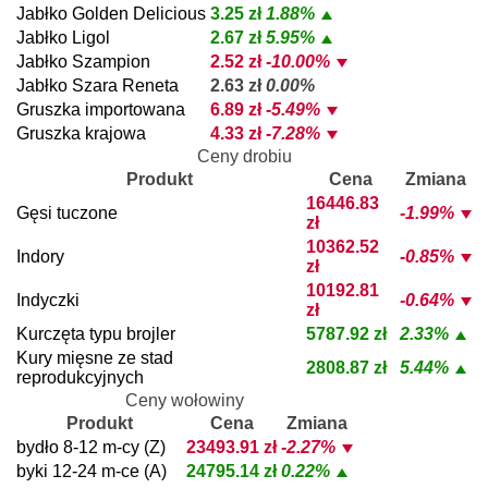
Jabłko Golden Delicious
3.25 zł
1.88%
Jabłko Ligol
2.67 zł
5.95%
Jabłko Szampion
2.52 zł
-10.00%
Jabłko Szara Reneta
2.63 zł
0.00%
Gruszka importowana
6.89 zł
-5.49%
Gruszka krajowa
4.33 zł
-7.28%
Ceny drobiu
Produkt
Cena
Zmiana
16446.83
Gęsi tuczone
-1.99%
zł
10362.52
Indory
-0.85%
zł
10192.81
Indyczki
-0.64%
zł
Kurczęta typu brojler
5787.92 zł
2.33%
Kury mięsne ze stad
2808.87 zł
5.44%
reprodukcyjnych
Ceny wołowiny
Produkt
Cena
Zmiana
bydło 8-12 m-cy (Z)
23493.91 zł
-2.27%
byki 12-24 m-ce (A)
24795.14 zł
0.22%