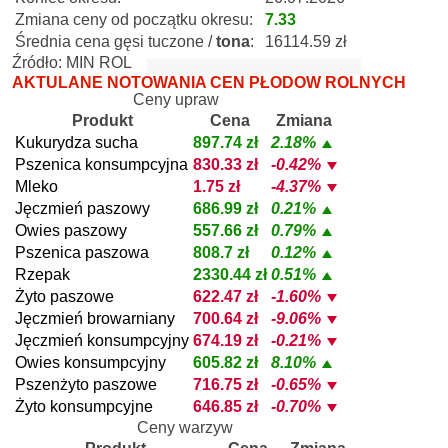
Zmiana ceny od początku okresu:
7.33
Średnia cena gęsi tuczone /
tona
:
16114.59 zł
Źródło: MIN ROL
AKTULANE NOTOWANIA CEN PŁODÓW ROLNYCH
Ceny upraw
Produkt
Cena
Zmiana
Kukurydza sucha
897.74 zł
2.18%
Pszenica konsumpcyjna
830.33 zł
-0.42%
Mleko
1.75 zł
-4.37%
Jęczmień paszowy
686.99 zł
0.21%
Owies paszowy
557.66 zł
0.79%
Pszenica paszowa
808.7 zł
0.12%
Rzepak
2330.44 zł
0.51%
Żyto paszowe
622.47 zł
-1.60%
Jęczmień browarniany
700.64 zł
-9.06%
Jęczmień konsumpcyjny
674.19 zł
-0.21%
Owies konsumpcyjny
605.82 zł
8.10%
Pszenżyto paszowe
716.75 zł
-0.65%
Żyto konsumpcyjne
646.85 zł
-0.70%
Ceny warzyw