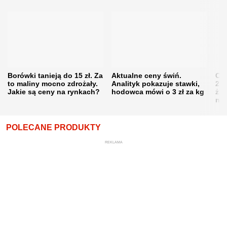
Borówki tanieją do 15 zł. Za
Aktualne ceny świń.
Cen
to maliny mocno zdrożały.
Analityk pokazuje stawki,
202
Jakie są ceny na rynkach?
hodowca mówi o 3 zł za kg
żni
nie
POLECANE PRODUKTY
REKLAMA