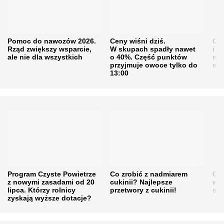
Pomoc do nawozów 2026.
Ceny wiśni dziś.
Cen
Rząd zwiększy wsparcie,
W skupach spadły nawet
i s
ale nie dla wszystkich
o 40%. Część punktów
naw
przyjmuje owoce tylko do
sku
13:00
Program Czyste Powietrze
Co zrobić z nadmiarem
Cen
z nowymi zasadami od 20
cukinii? Najlepsze
w h
lipca. Którzy rolnicy
przetwory z cukinii!
się
zyskają wyższe dotacje?