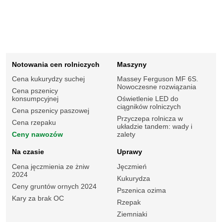
Notowania cen rolniczych
Maszyny
Cena kukurydzy suchej
Massey Ferguson MF 6S.
Nowoczesne rozwiązania
Cena pszenicy
konsumpcyjnej
Oświetlenie LED do
ciągników rolniczych
Cena pszenicy paszowej
Przyczepa rolnicza w
Cena rzepaku
układzie tandem: wady i
Ceny nawozów
zalety
Na czasie
Uprawy
Cena jęczmienia ze żniw
Jęczmień
2024
Kukurydza
Ceny gruntów ornych 2024
Pszenica ozima
Kary za brak OC
Rzepak
Ziemniaki