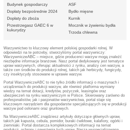
Budynek gospodarczy
ASF
Dopłaty bezpośrednie 2024
Bydło mięsne
Dopłaty do zboża
Kurnik
Przestrzegasz GAEC 6 w
Mocznik w żywieniu bydła
kukurydzy
Trzoda chlewna
Warzywnictwo to kluczowy element polskiej gospodarki rolnej. W
odpowiedzi na te potrzeby, stworzyliśmy portal warzywniczy:
WarzywniczeABC
– miejsce, gdzie producenci warzyw mogą znaleźć
niezbędne informacje branżowe. Nasz portal dedykowany jest tematyce
upraw warzywnych, oferując aktualności z rynku, analizy cen warzyw, a
także cen środków do produkcji rolnej, takich jak herbicydy, fungicydy,
czy insektycydy stosowane w uprawie warzyw.
Portal WarzywniczeABC to nie tylko źródło informacji o maszynach i
urządzeniach do produkcji warzyw, ale również platforma wymiany
wiedzy na temat dotacji, kredytów, pożyczek, leasingów oraz
ubezpieczeń na rynku warzywniczym w Polsce. Skierowany zarówno do
profesjonalistów, jak i pasjonatów warzywnictwa, portal staje się
kluczowym narzędziem dla gospodarstw specjalizujących się w produkcji
warzyw pod osłonami oraz gruntowych.
Na WarzywniczeABC znajdziesz artykuły dotyczące głównych upraw,
takich jak kapusta, cebula, pomidor, buraki ćwikłowe, kalafiory, ogórki i
ziemniaki. Portal dostarcza kompleksowych informacji na temat
produkcji, ochrony i nawożenia tych upraw. Nasza wyspecjalizowana