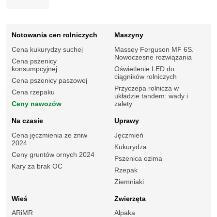
Notowania cen rolniczych
Maszyny
Cena kukurydzy suchej
Massey Ferguson MF 6S.
Nowoczesne rozwiązania
Cena pszenicy
konsumpcyjnej
Oświetlenie LED do
ciągników rolniczych
Cena pszenicy paszowej
Przyczepa rolnicza w
Cena rzepaku
układzie tandem: wady i
Ceny nawozów
zalety
Na czasie
Uprawy
Cena jęczmienia ze żniw
Jęczmień
2024
Kukurydza
Ceny gruntów ornych 2024
Pszenica ozima
Kary za brak OC
Rzepak
Ziemniaki
Wieś
Zwierzęta
ARiMR
Alpaka