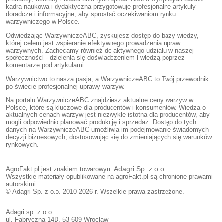
kadra naukowa i dydaktyczna przygotowuje profesjonalne artykuły
doradcze i informacyjne, aby sprostać oczekiwaniom rynku
warzywniczego w Polsce.
Odwiedzając WarzywniczeABC, zyskujesz dostęp do bazy wiedzy,
której celem jest wspieranie efektywnego prowadzenia upraw
warzywnych. Zachęcamy również do aktywnego udziału w naszej
społeczności - dzielenia się doświadczeniem i wiedzą poprzez
komentarze pod artykułami.
Warzywnictwo to nasza pasja, a WarzywniczeABC to Twój przewodnik
po świecie profesjonalnej uprawy warzyw.
Na portalu WarzywniczeABC znajdziesz aktualne ceny warzyw w
Polsce, które są kluczowe dla producentów i konsumentów. Wiedza o
aktualnych cenach warzyw jest niezwykle istotna dla producentów, aby
mogli odpowiednio planować produkcję i sprzedaż. Dostęp do tych
danych na WarzywniczeABC umożliwia im podejmowanie świadomych
decyzji biznesowych, dostosowując się do zmieniających się warunków
rynkowych.
AgroFakt.pl jest znakiem towarowym
Adagri Sp. z o.o.
Wszystkie materiały opublikowane na agroFakt.pl są chronione prawami
autorskimi
© Adagri Sp. z o.o. 2010-2026 r. Wszelkie prawa zastrzeżone.
Adagri sp. z o.o.
ul. Fabryczna 14D, 53-609 Wrocław