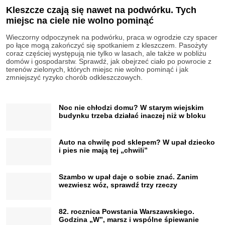
Kleszcze czają się nawet na podwórku. Tych
miejsc na ciele nie wolno pominąć
Wieczorny odpoczynek na podwórku, praca w ogrodzie czy spacer
po łące mogą zakończyć się spotkaniem z kleszczem. Pasożyty
coraz częściej występują nie tylko w lasach, ale także w pobliżu
domów i gospodarstw. Sprawdź, jak obejrzeć ciało po powrocie z
terenów zielonych, których miejsc nie wolno pominąć i jak
zmniejszyć ryzyko chorób odkleszczowych.
Noc nie chłodzi domu? W starym wiejskim
budynku trzeba działać inaczej niż w bloku
Auto na chwilę pod sklepem? W upał dziecko
i pies nie mają tej „chwili”
Szambo w upał daje o sobie znać. Zanim
wezwiesz wóz, sprawdź trzy rzeczy
82. rocznica Powstania Warszawskiego.
Godzina „W”, marsz i wspólne śpiewanie