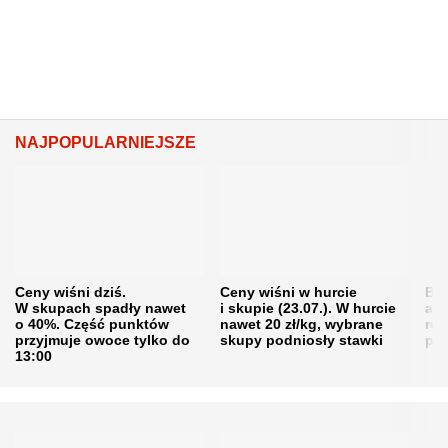
NAJPOPULARNIEJSZE
Ceny wiśni dziś.
Ceny wiśni w hurcie
Będ
W skupach spadły nawet
i skupie (23.07.). W hurcie
agr
o 40%. Część punktów
nawet 20 zł/kg, wybrane
rol
przyjmuje owoce tylko do
skupy podniosły stawki
pr
13:00