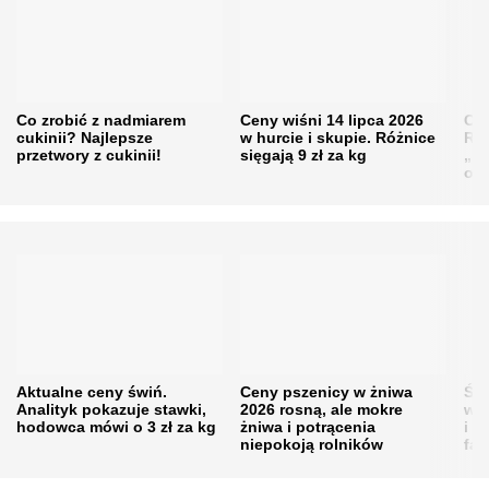
Co zrobić z nadmiarem
Ceny wiśni 14 lipca 2026
Cen
cukinii? Najlepsze
w hurcie i skupie. Różnice
Rol
przetwory z cukinii!
sięgają 9 zł za kg
„pe
obn
Aktualne ceny świń.
Ceny pszenicy w żniwa
Ści
Analityk pokazuje stawki,
2026 rosną, ale mokre
war
hodowca mówi o 3 zł za kg
żniwa i potrącenia
i w
niepokoją rolników
fał