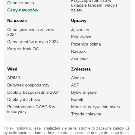
Przyczepa rolnicza w
Cena rzepaku
układzie tandem: wady i
Ceny nawozów
zalety
Na czasie
Uprawy
Cena jęczmienia ze żniw
Jęczmień
2024
Kukurydza
Ceny gruntów ornych 2024
Pszenica ozima
Kary za brak OC
Rzepak
Ziemniaki
Wieś
Zwierzęta
ARiMR
Alpaka
Budynek gospodarczy
ASF
Dopłaty bezpośrednie 2024
Bydło mięsne
Dopłaty do zboża
Kurnik
Przestrzegasz GAEC 6 w
Mocznik w żywieniu bydła
kukurydzy
Trzoda chlewna
Polski hodowco, jeżeli znalazłeś się na tej stronie to zapewne zależy Ci
by całkowicie za darmo i bez rejestracji otrzymać dostęp do największej