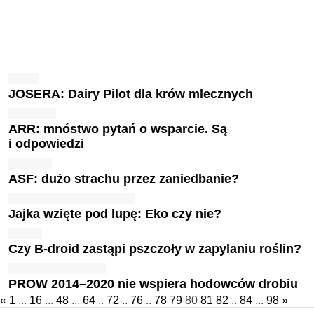
JOSERA: Dairy Pilot dla krów mlecznych
ARR: mnóstwo pytań o wsparcie. Są
i odpowiedzi
ASF: dużo strachu przez zaniedbanie?
Jajka wzięte pod lupę: Eko czy nie?
Czy B-droid zastąpi pszczoły w zapylaniu roślin?
PROW 2014–2020 nie wspiera hodowców drobiu
«
1
...
16
...
48
...
64
..
72
..
76
..
78
79
80
81
82
..
84
...
98
»