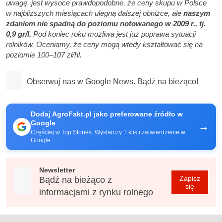
uwagę, jest wysoce prawdopodobne, że ceny skupu w Polsce
w najbliższych miesiącach ulegną dalszej obniżce, ale
naszym
zdaniem nie spadną do poziomu notowanego w 2009 r
., tj.
0,9 gr/l.
Pod koniec roku możliwa jest już poprawa sytuacji
rolników. Oceniamy, że ceny mogą wtedy kształtować się na
poziomie 100
–107 zł/hl.
Obserwuj nas w Google News. Bądź na bieżąco!
Dodaj AgroFakt.pl jako preferowane źródło w
Google
→
Częściej w Top Stories. Wystarczy 1 klik i zatwierdzenie w
Google.
Newsletter
Zapisz
Bądź na bieżąco z
się
informacjami z rynku rolnego