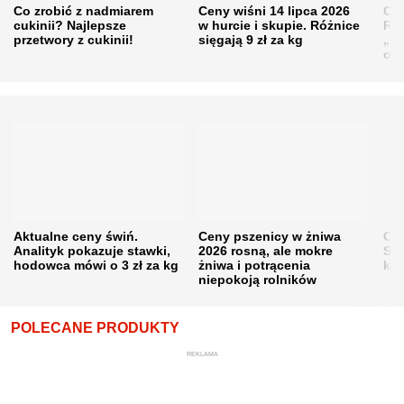
Co zrobić z nadmiarem
Ceny wiśni 14 lipca 2026
Cen
cukinii? Najlepsze
w hurcie i skupie. Różnice
Rol
przetwory z cukinii!
sięgają 9 zł za kg
„pe
obn
Aktualne ceny świń.
Ceny pszenicy w żniwa
Ce
Analityk pokazuje stawki,
2026 rosną, ale mokre
Sku
hodowca mówi o 3 zł za kg
żniwa i potrącenia
kon
niepokoją rolników
POLECANE PRODUKTY
REKLAMA