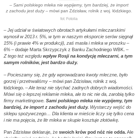
– Sami polskiego mleka nie wypijemy, tym bardziej, że import
z zachodu jest duży
– mówi pan Zdzisław, rolnik z woj. łódzkiego.
fot. Fotolia
– Jej udział w światowych obrotach artykułami mleczarskimi
wynosił w 2013 r
. 5%, w tym w naszym eksporcie serów sięgnął
15% (i prawie 4% w produkcji), zaś masła i mleka w proszku –
6%
– dodaje Marta Skrzypczyk z Banku Zachodniego WBK.
–
Z tego też względu
wpływ Rosji na kondycję mleczarni, a tym
samym rolników
, jest bardzo duży.
– Pocieszamy się, że gdy wprowadzano kwoty mleczne
, było
gorzej i przetrwaliśmy
– mówi pan Zdzisław, rolnik z woj.
łódzkiego.
– Ale teraz nie słychać żadnych dobrych wiadomości.
Mówi się o lepszej reklamie mleka, ale to nic nie da, zarobią tylko
firmy marketingowe.
Sami polskiego mleka nie wypijemy, tym
bardziej, że import z
zachodu jest duży.
Wystarczy wejść do
sklepu spożywczego… Dla klienta w mieście liczy się tylko cena
i nie ma pojęcia, że litr mleka w skupie kosztuje złotówkę.
Pan Zdzisław deklaruje, że
swoich krów pod nóż nie odda.
Ale