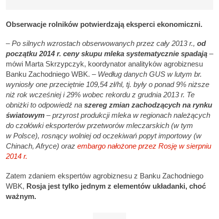
Obserwacje rolników potwierdzają eksperci ekonomiczni.
– Po silnych wzrostach obserwowanych przez cały 2013 r
.,
od
początku 2014 r
. ceny skupu mleka
systematycznie spadają
–
mówi Marta Skrzypczyk, koordynator analityków agrobiznesu
Banku Zachodniego WBK.
– Według danych GUS w lutym br.
wyniosły one przeciętnie 109,54 zł/h
l, tj. były o ponad 9% niższe
niż rok wcześniej i 29% wobec rekordu z grudnia 2013 r. Te
obniżki to odpowiedź na
szereg zmian zachodzących na rynku
światowym
– przyrost produkcji mleka w regionach należących
do czołówki eksporterów przetworów mleczarskich (w tym
w Polsce), rosnący wolniej od oczekiwań popyt importowy (w
Chinach, Afryce) oraz
embargo nałożone przez Rosję w sierpniu
2014 r.
Zatem zdaniem ekspertów agrobiznesu z Banku Zachodniego
WBK,
Rosja jest tylko jednym z elementów układanki, choć
ważnym.