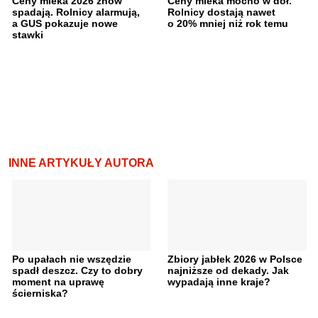
Ceny mleka 2026 znów
Ceny mleka mocno w dół.
spadają. Rolnicy alarmują,
Rolnicy dostają nawet
a GUS pokazuje nowe
o 20% mniej niż rok temu
stawki
INNE ARTYKUŁY AUTORA
Po upałach nie wszędzie
Zbiory jabłek 2026 w Polsce
spadł deszcz. Czy to dobry
najniższe od dekady. Jak
moment na uprawę
wypadają inne kraje?
ścierniska?