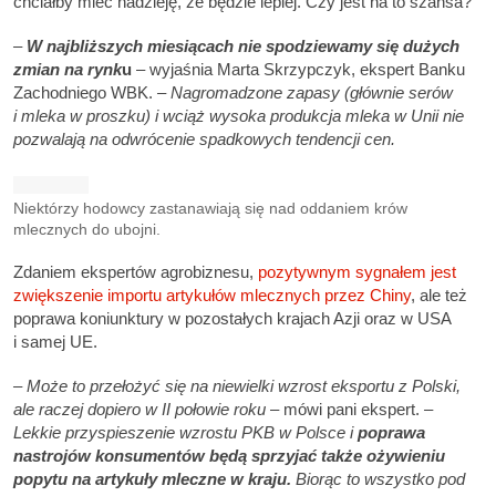
chciałby mieć nadzieję, że będzie lepiej. Czy jest na to szansa?
–
W najbliższych miesiącach nie spodziewamy się dużych
zmian na rynk
u
– wyjaśnia Marta Skrzypczyk, ekspert Banku
Zachodniego WBK.
– Nagromadzone zapasy (głównie serów
i mleka w proszku) i wciąż wysoka produkcja mleka w Unii nie
pozwalają na odwrócenie spadkowych tendencji cen.
Niektórzy hodowcy zastanawiają się nad oddaniem krów
mlecznych do ubojni.
Zdaniem ekspertów agrobiznesu,
pozytywnym sygnałem jest
zwiększenie importu artykułów mlecznych przez Chiny
, ale też
poprawa koniunktury w pozostałych krajach Azji oraz w USA
i samej UE.
– Może to przełożyć się na niewielki wzrost eksportu z Polski,
ale raczej dopiero w II połowie roku
– mówi pani ekspert.
–
Lekkie przyspieszenie wzrostu PKB w Polsce
i
poprawa
nastrojów konsumentów będą sprzyjać także ożywieniu
popytu na artykuły mleczne w kraju.
Biorąc to wszystko pod