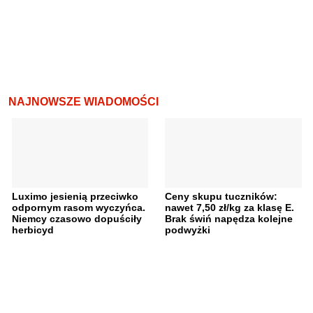
NAJNOWSZE WIADOMOŚCI
Luximo jesienią przeciwko
Ceny skupu tuczników:
odpornym rasom wyczyńca.
nawet 7,50 zł/kg za klasę E.
Niemcy czasowo dopuściły
Brak świń napędza kolejne
herbicyd
podwyżki