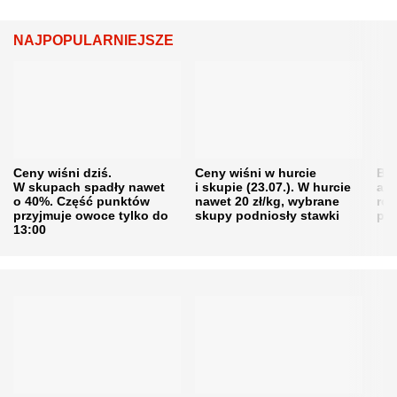
NAJPOPULARNIEJSZE
Ceny wiśni dziś.
Ceny wiśni w hurcie
Będ
W skupach spadły nawet
i skupie (23.07.). W hurcie
agr
o 40%. Część punktów
nawet 20 zł/kg, wybrane
rol
przyjmuje owoce tylko do
skupy podniosły stawki
pr
13:00