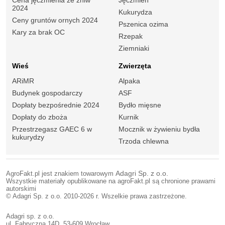
Cena jęczmienia ze żniw
Jęczmień
2024
Kukurydza
Ceny gruntów ornych 2024
Pszenica ozima
Kary za brak OC
Rzepak
Ziemniaki
Wieś
Zwierzęta
ARiMR
Alpaka
Budynek gospodarczy
ASF
Dopłaty bezpośrednie 2024
Bydło mięsne
Dopłaty do zboża
Kurnik
Przestrzegasz GAEC 6 w
Mocznik w żywieniu bydła
kukurydzy
Trzoda chlewna
AgroFakt.pl jest znakiem towarowym
Adagri Sp. z o.o.
Wszystkie materiały opublikowane na agroFakt.pl są chronione prawami
autorskimi
© Adagri Sp. z o.o. 2010-2026 r. Wszelkie prawa zastrzeżone.
Adagri sp. z o.o.
ul. Fabryczna 14D, 53-609 Wrocław